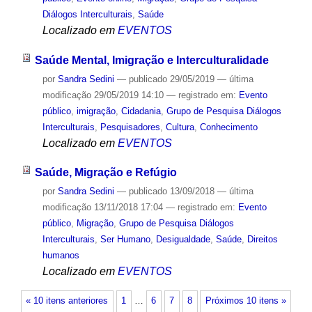
Diálogos Interculturais
,
Saúde
Localizado em
EVENTOS
Saúde Mental, Imigração e Interculturalidade
por
Sandra Sedini
—
publicado
29/05/2019
—
última
modificação
29/05/2019 14:10
— registrado em:
Evento
público
,
imigração
,
Cidadania
,
Grupo de Pesquisa Diálogos
Interculturais
,
Pesquisadores
,
Cultura
,
Conhecimento
Localizado em
EVENTOS
Saúde, Migração e Refúgio
por
Sandra Sedini
—
publicado
13/09/2018
—
última
modificação
13/11/2018 17:04
— registrado em:
Evento
público
,
Migração
,
Grupo de Pesquisa Diálogos
Interculturais
,
Ser Humano
,
Desigualdade
,
Saúde
,
Direitos
humanos
Localizado em
EVENTOS
« 10 itens anteriores
1
…
6
7
8
Próximos 10 itens »