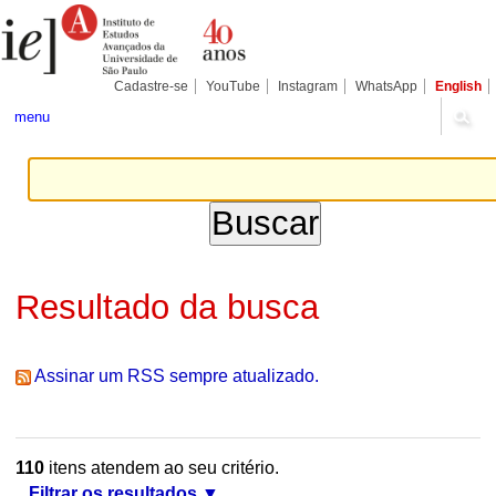
Ir
Ferramentas
Seções
para
Pessoais
o
conteúdo.
|
Cadastre-se
YouTube
Instagram
WhatsApp
English
Ir
para
menu
a
navegação
Resultado da busca
Assinar um RSS sempre atualizado.
110
itens atendem ao seu critério.
Filtrar os resultados