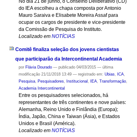
No dia 21 de junho, o Conselho Deliberativo (CD)
do IEA escolheu a chapa composta por Antonio
Mauro Saraiva e Elisabete Moreira Assaf para
ocupar os cargos de presidente e vice-presidente
da Comissão de Pesquisa do Instituto.
Localizado em
NOTÍCIAS
Comitê finaliza seleção dos jovens cientistas
que participarão da Intercontinental Academia
por
Flávia Dourado
—
publicado
04/03/2015
—
última
modificação
21/11/2018 13:49
— registrado em:
Ubias
,
ICA
,
Pesquisa
,
Pesquisadores
,
Institucional
,
IEA
,
Transformação
,
Academia Intercontinental
Entre os pesquisadores selecionados, há
representantes de três continentes e nove países:
Alemanha, Reino Unido e Finlândia (Europa);
Índia, Japão, China e Taiwan (Ásia), e Estados
Unidos e Brasil (América).
Localizado em
NOTÍCIAS