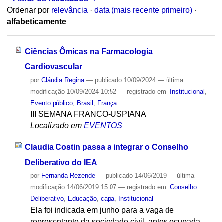
Ordenar por
relevância
·
data (mais recente primeiro)
·
alfabeticamente
Ciências Ômicas na Farmacologia
Cardiovascular
por
Cláudia Regina
—
publicado
10/09/2024
—
última
modificação
10/09/2024 10:52
— registrado em:
Institucional
,
Evento público
,
Brasil
,
França
III SEMANA FRANCO-USPIANA
Localizado em
EVENTOS
Claudia Costin passa a integrar o Conselho
Deliberativo do IEA
por
Fernanda Rezende
—
publicado
14/06/2019
—
última
modificação
14/06/2019 15:07
— registrado em:
Conselho
Deliberativo
,
Educação
,
capa
,
Institucional
Ela foi indicada em junho para a vaga de
representante da sociedade civil, antes ocupada