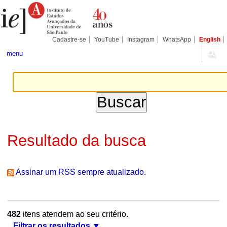
Ir
Ferramentas
Seções
para
Pessoais
o
conteúdo.
|
Cadastre-se
YouTube
Instagram
WhatsApp
English
Ir
para
menu
a
navegação
Resultado da busca
Assinar um RSS sempre atualizado.
482
itens atendem ao seu critério.
Filtrar os resultados