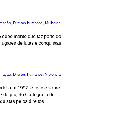
rmação
,
Direitos humanos
,
Mulheres
,
e depoimento que faz parte do
lugares de lutas e conquistas
rmação
,
Direitos humanos
,
Violência
,
tos em 1992, e reflete sobre
e do projeto Cartografia de
uistas pelos direitos