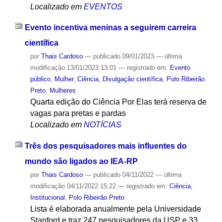
Localizado em
EVENTOS
Evento incentiva meninas a seguirem carreira
científica
por
Thais Cardoso
—
publicado
09/01/2023
—
última
modificação
13/01/2023 13:01
— registrado em:
Evento
público
,
Mulher
,
Ciência
,
Divulgação científica
,
Polo Ribeirão
Preto
,
Mulheres
Quarta edição do Ciência Por Elas terá reserva de
vagas para pretas e pardas
Localizado em
NOTÍCIAS
Três dos pesquisadores mais influentes do
mundo são ligados ao IEA-RP
por
Thais Cardoso
—
publicado
04/11/2022
—
última
modificação
04/11/2022 15:22
— registrado em:
Ciência
,
Institucional
,
Polo Ribeirão Preto
Lista é elaborada anualmente pela Universidade
Stanford e traz 247 pesquisadores da USP e 33