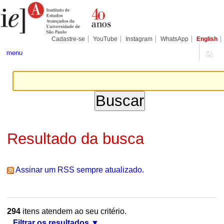
Ir
Ferramentas
Seções
para
Pessoais
o
conteúdo.
|
Cadastre-se
YouTube
Instagram
WhatsApp
English
Ir
para
menu
a
navegação
Resultado da busca
Assinar um RSS sempre atualizado.
294
itens atendem ao seu critério.
Filtrar os resultados