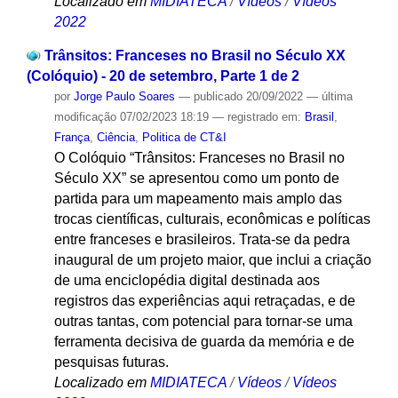
Localizado em
MIDIATECA
/
Vídeos
/
Vídeos
2022
Trânsitos: Franceses no Brasil no Século XX
(Colóquio) - 20 de setembro, Parte 1 de 2
por
Jorge Paulo Soares
—
publicado
20/09/2022
—
última
modificação
07/02/2023 18:19
— registrado em:
Brasil
,
França
,
Ciência
,
Politica de CT&I
O Colóquio “Trânsitos: Franceses no Brasil no
Século XX” se apresentou como um ponto de
partida para um mapeamento mais amplo das
trocas científicas, culturais, econômicas e políticas
entre franceses e brasileiros. Trata-se da pedra
inaugural de um projeto maior, que inclui a criação
de uma enciclopédia digital destinada aos
registros das experiências aqui retraçadas, e de
outras tantas, com potencial para tornar-se uma
ferramenta decisiva de guarda da memória e de
pesquisas futuras.
Localizado em
MIDIATECA
/
Vídeos
/
Vídeos