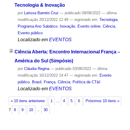
Tecnologia & Inovação
por
Larissa Barreto Cruz
—
publicado
09/08/2022
—
última
modificação
20/12/2022 12:49
— registrado em:
Tecnologia
,
Programa Ano Sabático
,
Inovação
,
Evento online
,
Ciência
,
Evento público
Localizado em
EVENTOS
Ciência Aberta: Encontro Internacional França –
América do Sul (Simpósio)
por
Cláudia Regina
—
publicado
03/08/2022
—
última
modificação
16/12/2022 14:47
— registrado em:
Evento
público
,
Brasil
,
França
,
Ciência
,
Política de CT&I
Localizado em
EVENTOS
« 10 itens anteriores
1
…
4
5
6
Próximos 10 itens »
7
8
9
10
…
30