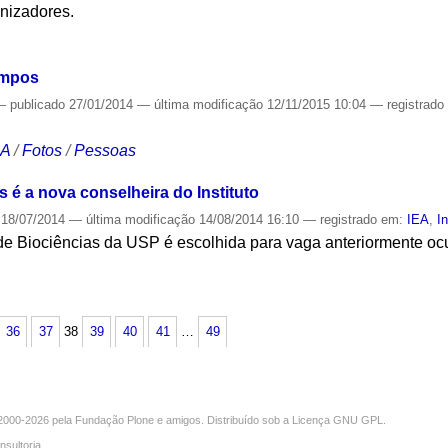
anizadores.
S
ampos
—
publicado
27/01/2014
—
última modificação
12/11/2015 10:04
— registrad
CA
/
Fotos
/
Pessoas
é a nova conselheira do Instituto
18/07/2014
—
última modificação
14/08/2014 16:10
— registrado em:
IEA
,
I
 de Biociências da USP é escolhida para vaga anteriormente o
S
36
37
38
39
40
41
…
49
000-2026 pela
Fundação Plone
e amigos. Distribuído sob a
Licença GNU GPL
.
nsultoria
.