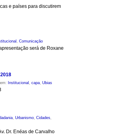
ficas e países para discutirem
stitucional
,
Comunicação
A apresentação será de Roxane
 2018
o em:
Institucional
,
capa
,
Ubias
8
dadania
,
Urbanismo
,
Cidades
,
Av. Dr. Enéas de Carvalho