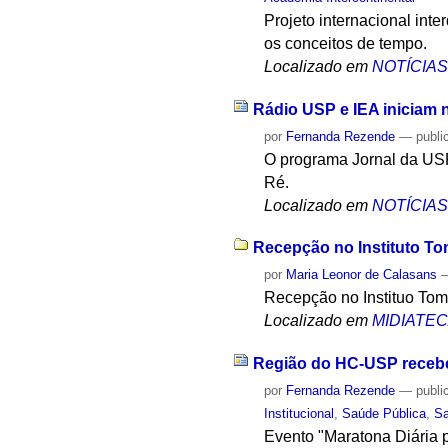
Projeto internacional inte
os conceitos de tempo.
Localizado em
NOTÍCIA
Rádio USP e IEA iniciam 
por
Fernanda Rezende
—
publi
O programa Jornal da USP
Ré.
Localizado em
NOTÍCIA
Recepção no Instituto To
por
Maria Leonor de Calasans
Recepção no Instituo Tom
Localizado em
MIDIATE
Região do HC-USP recebe
por
Fernanda Rezende
—
publi
Institucional
,
Saúde Pública
,
S
Evento "Maratona Diária p