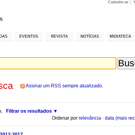
Cadastre-se
Busca
Busca
Avançad
OAS
EVENTOS
REVISTA
NOTÍCIAS
MIDIATECA
sca
Assinar um RSS sempre atualizado.
o.
Filtrar os resultados
Ordenar por
relevância
·
data (mais rec
 2012-2017