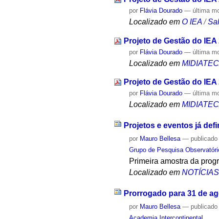
por
Flávia Dourado
—
última m
Localizado em
O IEA
/
Sa
Projeto de Gestão do IEA
por
Flávia Dourado
—
última m
Localizado em
MIDIATE
Projeto de Gestão do IEA
por
Flávia Dourado
—
última m
Localizado em
MIDIATE
Projetos e eventos já def
por
Mauro Bellesa
—
publicado
Grupo de Pesquisa Observatóri
Primeira amostra da prog
Localizado em
NOTÍCIA
Prorrogado para 31 de ag
por
Mauro Bellesa
—
publicado
Academia Intercontinental