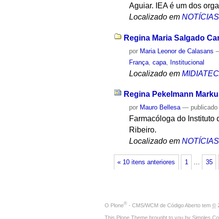
Aguiar. IEA é um dos org
Localizado em
NOTÍCIA
Regina Maria Salgado C
por
Maria Leonor de Calasans
França
,
capa
,
Institucional
Localizado em
MIDIATE
Regina Pekelmann Markus 
por
Mauro Bellesa
—
publicado
Farmacóloga do Instituto
Ribeiro.
Localizado em
NOTÍCIA
« 10 itens anteriores
1
…
35
®
O
Plone
- CMS/WCM de Código Aberto
tem
©
2
This Plone Theme brought to you by
Simples Co