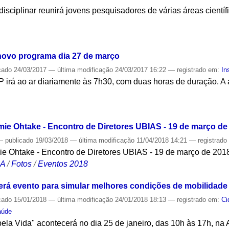
rdisciplinar reunirá jovens pesquisadores de várias áreas cientí
S
novo programa dia 27 de março
cado
24/03/2017
—
última modificação
24/03/2017 16:22
— registrado em:
In
 irá ao ar diariamente às 7h30, com duas horas de duração. 
S
mie Ohtake - Encontro de Diretores UBIAS - 19 de março de
—
publicado
19/03/2018
—
última modificação
11/04/2018 14:21
— registrad
ie Ohtake - Encontro de Diretores UBIAS - 19 de março de 201
CA
/
Fotos
/
Eventos 2018
rá evento para simular melhores condições de mobilidade
cado
15/01/2018
—
última modificação
24/01/2018 18:13
— registrado em:
Ci
aúde
ela Vida" acontecerá no dia 25 de janeiro, das 10h às 17h, na 