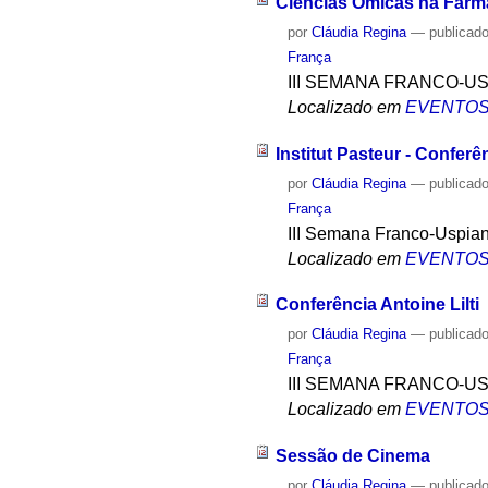
Ciências Ômicas na Farm
por
Cláudia Regina
—
publicad
França
III SEMANA FRANCO-U
Localizado em
EVENTO
Institut Pasteur - Conferê
por
Cláudia Regina
—
publicad
França
III Semana Franco-Uspia
Localizado em
EVENTO
Conferência Antoine Lilti
por
Cláudia Regina
—
publicad
França
III SEMANA FRANCO-U
Localizado em
EVENTO
Sessão de Cinema
por
Cláudia Regina
—
publicad