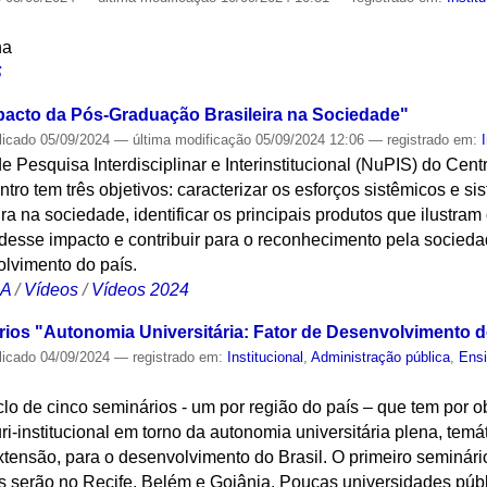
na
S
acto da Pós-Graduação Brasileira na Sociedade"
licado
05/09/2024
—
última modificação
05/09/2024 12:06
— registrado em:
 Pesquisa Interdisciplinar e Interinstitucional (NuPIS) do Ce
ntro tem três objetivos: caracterizar os esforços sistêmicos e s
a na sociedade, identificar os principais produtos que ilustram 
desse impacto e contribuir para o reconhecimento pela socieda
lvimento do país.
CA
/
Vídeos
/
Vídeos 2024
rios "Autonomia Universitária: Fator de Desenvolvimento do
licado
04/09/2024
— registrado em:
Institucional
,
Administração pública
,
Ensi
iclo de cinco seminários - um por região do país – que tem por 
-institucional em torno da autonomia universitária plena, temá
extensão, para o desenvolvimento do Brasil. O primeiro seminári
s serão no Recife, Belém e Goiânia. Poucas universidades públ