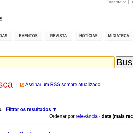
Cadastre-se
Busca
Busca
Avançad
OAS
EVENTOS
REVISTA
NOTÍCIAS
MIDIATECA
sca
Assinar um RSS sempre atualizado.
o.
Filtrar os resultados
Ordenar por
relevância
·
data (mais rec