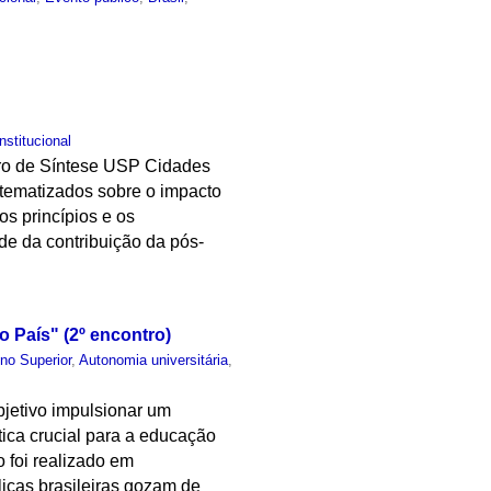
Institucional
ntro de Síntese USP Cidades
istematizados sobre o impacto
os princípios e os
de da contribuição da pós-
 País" (2º encontro)
no Superior
,
Autonomia universitária
,
objetivo impulsionar um
tica crucial para a educação
o foi realizado em
icas brasileiras gozam de