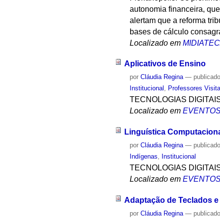
autonomia financeira, qu
alertam que a reforma tri
bases de cálculo consagra
Localizado em
MIDIATE
Aplicativos de Ensino
por
Cláudia Regina
—
publicad
Institucional
,
Professores Visit
TECNOLOGIAS DIGITAI
Localizado em
EVENTO
Linguística Computaciona
por
Cláudia Regina
—
publicad
Indígenas
,
Institucional
TECNOLOGIAS DIGITAI
Localizado em
EVENTO
Adaptação de Teclados e 
por
Cláudia Regina
—
publicad