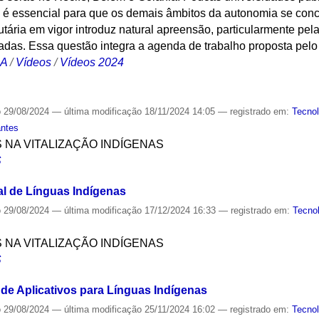
e é essencial para que os demais âmbitos da autonomia se con
butária em vigor introduz natural apreensão, particularmente p
das. Essa questão integra a agenda de trabalho proposta pelo 
CA
/
Vídeos
/
Vídeos 2024
o
29/08/2024
—
última modificação
18/11/2024 14:05
— registrado em:
Tecnol
antes
S NA VITALIZAÇÃO INDÍGENAS
S
l de Línguas Indígenas
o
29/08/2024
—
última modificação
17/12/2024 16:33
— registrado em:
Tecno
S NA VITALIZAÇÃO INDÍGENAS
S
de Aplicativos para Línguas Indígenas
o
29/08/2024
—
última modificação
25/11/2024 16:02
— registrado em:
Tecnol