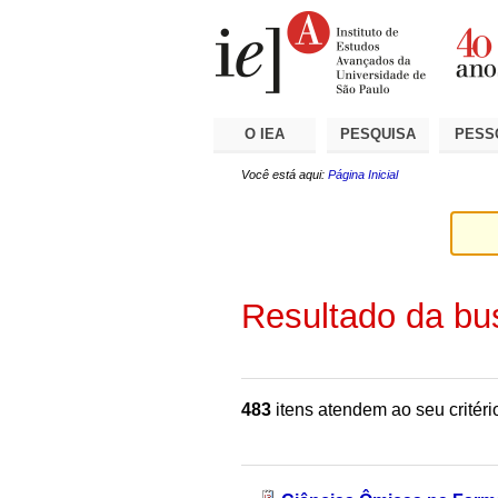
Ir
Ferramentas
Seções
para
Pessoais
o
conteúdo.
|
Ir
para
a
O IEA
PESQUISA
PESS
navegação
Você está aqui:
Página Inicial
Resultado da bu
483
itens atendem ao seu critéri