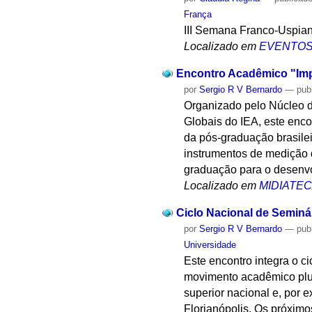
França
III Semana Franco-Uspia
Localizado em
EVENTO
Encontro Acadêmico "Imp
por
Sergio R V Bernardo
—
pub
Organizado pelo Núcleo de
Globais do IEA, este enco
da pós-graduação brasileir
instrumentos de medição 
graduação para o desenvo
Localizado em
MIDIATE
Ciclo Nacional de Seminá
por
Sergio R V Bernardo
—
pub
Universidade
Este encontro integra o c
movimento acadêmico pluri
superior nacional e, por 
Florianópolis. Os próximo