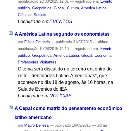
modificação
20/08/2015 12:01
— registrado em:
Evento
público
,
Geopolítica
,
Glocal
,
Cultura
,
América Latina
,
Ciências Sociais
Localizado em
EVENTOS
A América Latina segundo os economistas
por
Flávia Dourado
—
publicado
31/07/2015
—
última
modificação
10/08/2015 14:10
— registrado em:
Evento
público
,
Geopolítica
,
América Latina
,
Glocal
,
Economia
,
Professores Visitantes
O tema será discutido no terceiro encontro do
ciclo "Identidades Latino-Americanas", que
acontece no dia 18 de agosto, às 16 horas, na
Sala de Eventos do IEA.
Localizado em
NOTÍCIAS
A Cepal como matriz do pensamento econômico
latino-americano
por
Mauro Bellesa
—
publicado
10/09/2015
—
última