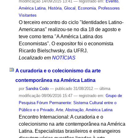
modificação
14/09/2015 13:41
— registrado em:
Evento
,
América Latina
,
História
,
Glocal
,
Economia
,
Professores
Visitantes
O terceiro encontro do ciclo "Identidades Latino-
Americanas" realizou-se no dia 18 de agosto e
teve como tema "A América Latina dos
Economistas". O expositor foi o economista
Ricardo Bielschwsky, da UFRJ.
Localizado em
NOTÍCIAS
A curadoria e o colecionismo da arte
contemporânea na América Latina
por
Sandra Codo
—
publicado
31/08/2012
—
última
modificação
08/06/2016 15:47
— registrado em:
Grupo de
Pesquisa Fórum Permanente: Sistema Cultural entre o
Público e o Privado
,
Arte
,
Abstração
,
América Latina
Encontro Internacional: A curadoria e o
colecionismo na arte contemporânea na América
Latina. Especialistas brasileiros e estrangeiros