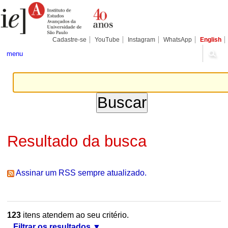
Ir
Ferramentas
Seções
para
Pessoais
o
conteúdo.
|
Cadastre-se
YouTube
Instagram
WhatsApp
English
Ir
para
menu
a
navegação
Resultado da busca
Assinar um RSS sempre atualizado.
123
itens atendem ao seu critério.
Filtrar os resultados