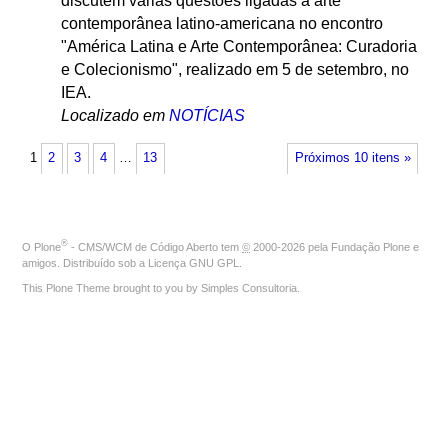
discutem várias questões ligadas à arte
contemporânea latino-americana no encontro
"América Latina e Arte Contemporânea: Curadoria
e Colecionismo", realizado em 5 de setembro, no
IEA.
Localizado em
NOTÍCIAS
1
2
3
4
…
13
Próximos 10 itens »
®
O
Plone
- CMS/WCM de Código Aberto
tem
©
2000-2026 pela
Fundação Plone
e
amigos. Distribuído sob a
Licença GNU GPL
.
This Plone Theme brought to you by
Simples Consultoria
.