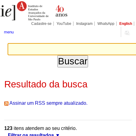
Ir
Ferramentas
Seções
para
Pessoais
o
conteúdo.
|
Cadastre-se
YouTube
Instagram
WhatsApp
English
Ir
para
menu
a
navegação
Resultado da busca
Assinar um RSS sempre atualizado.
123
itens atendem ao seu critério.
Filtrar os resultados