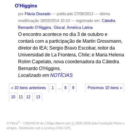
O'Higgins
por
Flávia Dourado
—
publicado
27/09/2013
—
última
modificação
18/03/2014 10:10
— registrado em:
Cátedra
Bernardo O’Higgins
,
Glocal
,
América Latina
O encontro acontece no dia 3 de outubro e
contará com a participação de Martin Grossmann,
diretor do IEA; Sergio Bravo Escobar, reitor da
Universidad de La Frontera, Chile; e Maria Helena
Rolim Capelato, nova coordenadora da Cátedra
Bernardo O'Higgins.
Localizado em
NOTÍCIAS
« 10 itens anteriores
1
…
8
9
Próximos 10 itens »
10
11
12
13
®
O
Plone
- CMS/WCM de Código Aberto
tem
©
2000-2026 pela
Fundação Plone
e
amigos. Distribuído sob a
Licença GNU GPL
.