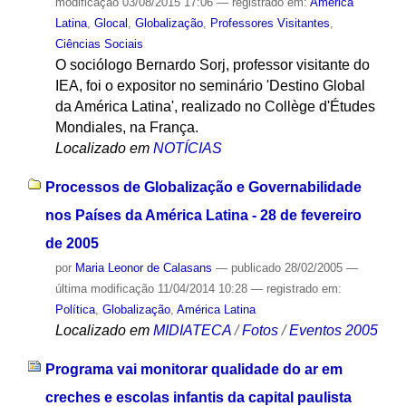
modificação
03/08/2015 17:06
— registrado em:
América
Latina
,
Glocal
,
Globalização
,
Professores Visitantes
,
Ciências Sociais
O sociólogo Bernardo Sorj, professor visitante do
IEA, foi o expositor no seminário 'Destino Global
da América Latina', realizado no Collège d'Études
Mondiales, na França.
Localizado em
NOTÍCIAS
Processos de Globalização e Governabilidade
nos Países da América Latina - 28 de fevereiro
de 2005
por
Maria Leonor de Calasans
—
publicado
28/02/2005
—
última modificação
11/04/2014 10:28
— registrado em:
Política
,
Globalização
,
América Latina
Localizado em
MIDIATECA
/
Fotos
/
Eventos 2005
Programa vai monitorar qualidade do ar em
creches e escolas infantis da capital paulista