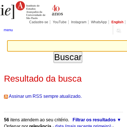
Ir
Ferramentas
Seções
para
Pessoais
o
conteúdo.
|
Cadastre-se
YouTube
Instagram
WhatsApp
English
Ir
para
menu
a
navegação
Resultado da busca
Assinar um RSS sempre atualizado.
56
itens atendem ao seu critério.
Filtrar os resultados
Ordenar por
relevância
·
data (mais recente primeiro)
·