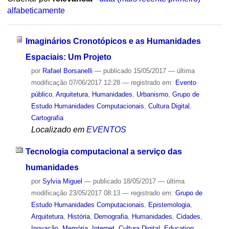
alfabeticamente
Imaginários Cronotópicos e as Humanidades
Espaciais: Um Projeto
por
Rafael Borsanelli
—
publicado
15/05/2017
—
última
modificação
07/06/2017 12:28
— registrado em:
Evento
público
,
Arquitetura
,
Humanidades
,
Urbanismo
,
Grupo de
Estudo Humanidades Computacionais
,
Cultura Digital
,
Cartografia
Localizado em
EVENTOS
Tecnologia computacional a serviço das
humanidades
por
Sylvia Miguel
—
publicado
18/05/2017
—
última
modificação
23/05/2017 08:13
— registrado em:
Grupo de
Estudo Humanidades Computacionais
,
Epistemologia
,
Arquitetura
,
História
,
Demografia
,
Humanidades
,
Cidades
,
Inovação
,
Memória
,
Internet
,
Cultura Digital
,
Education