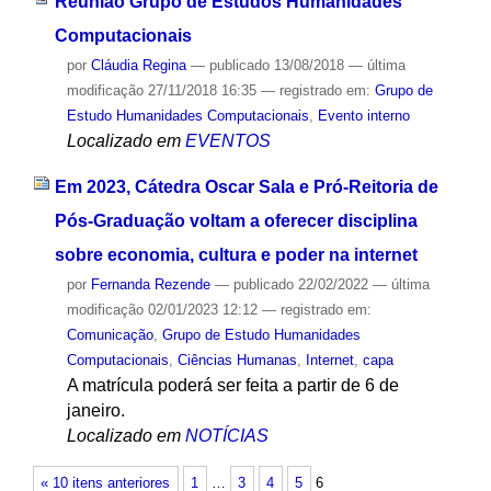
Reunião Grupo de Estudos Humanidades
Computacionais
por
Cláudia Regina
—
publicado
13/08/2018
—
última
modificação
27/11/2018 16:35
— registrado em:
Grupo de
Estudo Humanidades Computacionais
,
Evento interno
Localizado em
EVENTOS
Em 2023, Cátedra Oscar Sala e Pró-Reitoria de
Pós-Graduação voltam a oferecer disciplina
sobre economia, cultura e poder na internet
por
Fernanda Rezende
—
publicado
22/02/2022
—
última
modificação
02/01/2023 12:12
— registrado em:
Comunicação
,
Grupo de Estudo Humanidades
Computacionais
,
Ciências Humanas
,
Internet
,
capa
A matrícula poderá ser feita a partir de 6 de
janeiro.
Localizado em
NOTÍCIAS
« 10 itens anteriores
1
…
3
4
5
6