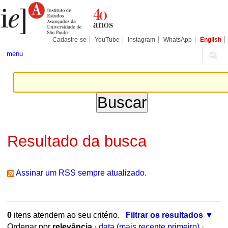
Ir
Ferramentas
para
Pessoais
o
conteúdo.
|
Cadastre-se
YouTube
Instagram
WhatsApp
English
Ir
para
menu
a
navegação
Resultado da busca
Assinar um RSS sempre atualizado.
0
itens atendem ao seu critério.
Filtrar os resultados
Ordenar por
relevância
·
data (mais recente primeiro)
·