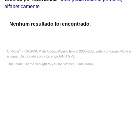
alfabeticamente
Nenhum resultado foi encontrado.
®
O
Plone
- CMS/WCM de Código Aberto
tem
©
2000-2026 pela
Fundação Plone
e
amigos. Distribuído sob a
Licença GNU GPL
.
This Plone Theme brought to you by
Simples Consultoria
.