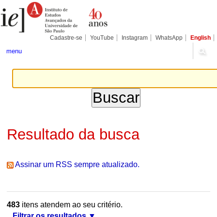
Ir
Ferramentas
Seções
para
Pessoais
o
conteúdo.
|
Cadastre-se
YouTube
Instagram
WhatsApp
English
Ir
para
menu
a
navegação
Resultado da busca
Assinar um RSS sempre atualizado.
483
itens atendem ao seu critério.
Filtrar os resultados