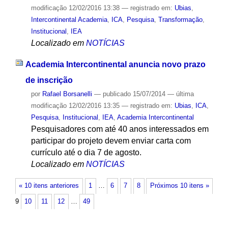
modificação
12/02/2016 13:38
— registrado em:
Ubias
,
Intercontinental Academia
,
ICA
,
Pesquisa
,
Transformação
,
Institucional
,
IEA
Localizado em
NOTÍCIAS
Academia Intercontinental anuncia novo prazo
de inscrição
por
Rafael Borsanelli
—
publicado
15/07/2014
—
última
modificação
12/02/2016 13:35
— registrado em:
Ubias
,
ICA
,
Pesquisa
,
Institucional
,
IEA
,
Academia Intercontinental
Pesquisadores com até 40 anos interessados em
participar do projeto devem enviar carta com
currículo até o dia 7 de agosto.
Localizado em
NOTÍCIAS
« 10 itens anteriores
1
…
6
7
8
Próximos 10 itens »
9
10
11
12
…
49