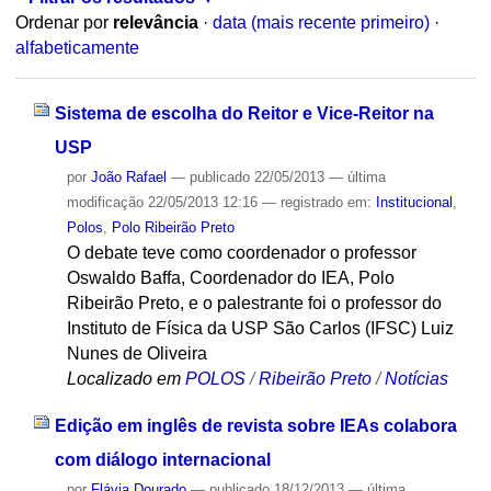
Ordenar por
relevância
·
data (mais recente primeiro)
·
alfabeticamente
Sistema de escolha do Reitor e Vice-Reitor na
USP
por
João Rafael
—
publicado
22/05/2013
—
última
modificação
22/05/2013 12:16
— registrado em:
Institucional
,
Polos
,
Polo Ribeirão Preto
O debate teve como coordenador o professor
Oswaldo Baffa, Coordenador do IEA, Polo
Ribeirão Preto, e o palestrante foi o professor do
Instituto de Física da USP São Carlos (IFSC) Luiz
Nunes de Oliveira
Localizado em
POLOS
/
Ribeirão Preto
/
Notícias
Edição em inglês de revista sobre IEAs colabora
com diálogo internacional
por
Flávia Dourado
—
publicado
18/12/2013
—
última