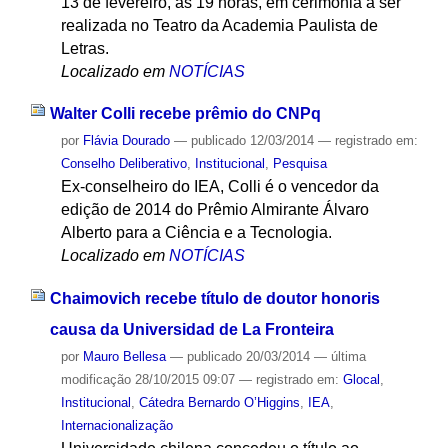
13 de fevereiro, às 19 horas, em cerimônia a ser
realizada no Teatro da Academia Paulista de
Letras.
Localizado em
NOTÍCIAS
Walter Colli recebe prêmio do CNPq
por
Flávia Dourado
—
publicado
12/03/2014
— registrado em:
Conselho Deliberativo
,
Institucional
,
Pesquisa
Ex-conselheiro do IEA, Colli é o vencedor da
edição de 2014 do Prêmio Almirante Álvaro
Alberto para a Ciência e a Tecnologia.
Localizado em
NOTÍCIAS
Chaimovich recebe título de doutor honoris
causa da Universidad de La Fronteira
por
Mauro Bellesa
—
publicado
20/03/2014
—
última
modificação
28/10/2015 09:07
— registrado em:
Glocal
,
Institucional
,
Cátedra Bernardo O’Higgins
,
IEA
,
Internacionalização