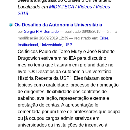
deles a antiga sala do Conselho Universitário.
Localizado em
MIDIATECA
/
Vídeos
/
Videos
2018
Os Desafios da Autonomia Universitária
por
Sergio R V Bernardo
—
publicado
08/08/2018
—
última
modificação
18/09/2019 12:39
— registrado em:
Crise
,
Institucional
,
Universidade
,
USP
Os físicos Paulo de Tarso Muzy e José Roberto
Drugowich estiveram no IEA para discutir o
mesmo tema que trataram em profundidade no
livro "Os Desafios da Autonomia Universitária:
História Recente da USP". Eles falaram sobre
tópicos como gratuidade, processo de nomeação
de dirigentes, flexibilidade dos contratos de
trabalho, avaliação, representação externa e
prestação de contas. A apresentação foi
comentada por um time de professores que ocupa
ou já ocupou cargos administrativos em
universidades ou instituições de incentivo à