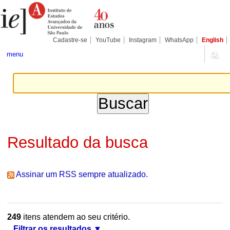
Ir
Ferramentas
Seções
para
Pessoais
o
conteúdo.
|
Cadastre-se
YouTube
Instagram
WhatsApp
English
Ir
para
menu
a
navegação
Resultado da busca
Assinar um RSS sempre atualizado.
249
itens atendem ao seu critério.
Filtrar os resultados