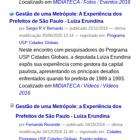
Localizado em
MIDIATECA
/
Fotos
/
Eventos 2016
Gestão de uma Metrópole: A Experiência dos
Prefeitos de São Paulo - Luíza Erundina
por
Sergio R V Bernardo
—
publicado
22/11/2016
—
última
modificação
05/06/2025 13:14
— registrado em:
Programa
USP Cidades Globais
Neste encontro com pesquisadores do Programa
USP Cidades Globais, a deputada Luiza Erundina
expôs sua experiência como gestora da capital
paulista, apresentando os principais desafios
enfrentados quando foi prefeita de 1989 a 1993.
Localizado em
MIDIATECA
/
Vídeos
/
Vídeos
2016
Gestão de uma Metrópole: a Experiência dos
Prefeitos de São Paulo - Luiza Erundina
por
Fernanda Rezende
—
publicado
19/10/2016
—
última
modificação
16/12/2016 11:40
— registrado em:
Cidades
,
Programa USP Cidades Globais
,
Evento público