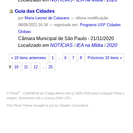
Guia das Cidades
por
Maria Leonor de Calasans
—
última modificação
08/06/2021 16:34
— registrado em:
Programa USP Cidades
Globais
Câmara Municipal de São Paulo - 21/11/2020
Localizado em
NOTÍCIAS
/
IEA na Mídia
/
2020
« 10 itens anteriores
1
…
6
7
8
Próximos 10 itens »
9
10
11
12
…
25
®
O
Plone
- CMS/WCM de Código Aberto
tem
©
2000-2026 pela
Fundação Plone
e
amigos. Distribuído sob a
Licença GNU GPL
.
This Plone Theme brought to you by
Simples Consultoria
.