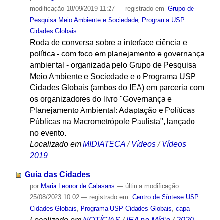
modificação
18/09/2019 11:27
— registrado em:
Grupo de
Pesquisa Meio Ambiente e Sociedade
,
Programa USP
Cidades Globais
Roda de conversa sobre a interface ciência e
política - com foco em planejamento e governança
ambiental - organizada pelo Grupo de Pesquisa
Meio Ambiente e Sociedade e o Programa USP
Cidades Globais (ambos do IEA) em parceria com
os organizadores do livro "Governança e
Planejamento Ambiental: Adaptação e Políticas
Públicas na Macrometrópole Paulista", lançado
no evento.
Localizado em
MIDIATECA
/
Vídeos
/
Vídeos
2019
Guia das Cidades
por
Maria Leonor de Calasans
—
última modificação
25/08/2023 10:02
— registrado em:
Centro de Síntese USP
Cidades Globais
,
Programa USP Cidades Globais
,
capa
Localizado em
NOTÍCIAS
/
IEA na Mídia
/
2020