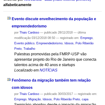
alfabeticamente
Evento discute envelhecimento da população e
empreendedorismo
por
Thais Cardoso
—
publicado
28/11/2018
—
última
modificação
03/12/2018 08:50
— registrado em:
Emprego
,
Evento público
,
Empreendedorismo
,
Idosos
,
Polo Ribeirão
Preto
,
Trabalho
Palestras promovidas pela FMRP-USP vão
apresentar projeto do Rio de Janeiro que conecta
talentos acima de 40 anos e startups
Localizado em
NOTÍCIAS
Fenômeno da migração também tem relação
com idosos
por
Thais Cardoso
—
publicado
30/03/2017
— registrado em:
Emprego
,
Migração
,
Idosos
,
Polo Ribeirão Preto
,
capa
Seminário abordou desde o impacto da migração