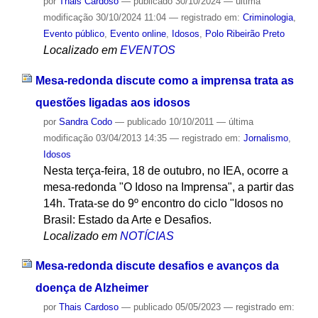
por
Thais Cardoso
—
publicado
30/10/2024
—
última
modificação
30/10/2024 11:04
— registrado em:
Criminologia
,
Evento público
,
Evento online
,
Idosos
,
Polo Ribeirão Preto
Localizado em
EVENTOS
Mesa-redonda discute como a imprensa trata as
questões ligadas aos idosos
por
Sandra Codo
—
publicado
10/10/2011
—
última
modificação
03/04/2013 14:35
— registrado em:
Jornalismo
,
Idosos
Nesta terça-feira, 18 de outubro, no IEA, ocorre a
mesa-redonda "O Idoso na Imprensa", a partir das
14h. Trata-se do 9º encontro do ciclo "Idosos no
Brasil: Estado da Arte e Desafios.
Localizado em
NOTÍCIAS
Mesa-redonda discute desafios e avanços da
doença de Alzheimer
por
Thais Cardoso
—
publicado
05/05/2023
— registrado em: