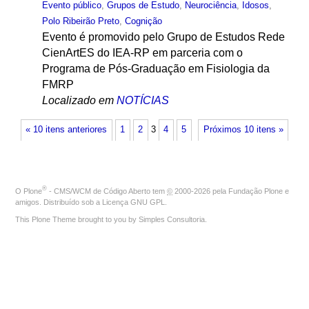
Evento público
,
Grupos de Estudo
,
Neurociência
,
Idosos
,
Polo Ribeirão Preto
,
Cognição
Evento é promovido pelo Grupo de Estudos Rede
CienArtES do IEA-RP em parceria com o
Programa de Pós-Graduação em Fisiologia da
FMRP
Localizado em
NOTÍCIAS
« 10 itens anteriores
1
2
3
4
5
Próximos 10 itens »
®
O
Plone
- CMS/WCM de Código Aberto
tem
©
2000-2026 pela
Fundação Plone
e
amigos. Distribuído sob a
Licença GNU GPL
.
This Plone Theme brought to you by
Simples Consultoria
.