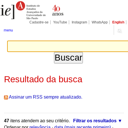
Ir
Ferramentas
Seções
para
Pessoais
o
conteúdo.
|
Cadastre-se
YouTube
Instagram
WhatsApp
English
Ir
para
menu
a
navegação
Resultado da busca
Assinar um RSS sempre atualizado.
47
itens atendem ao seu critério.
Filtrar os resultados
Ordenar por
relevância
·
data (mais recente primeiro)
·