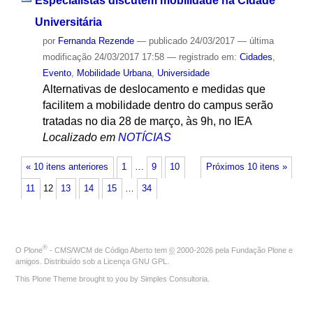
Especialistas discutem mobilidade na Cidade
Universitária
por
Fernanda Rezende
—
publicado
24/03/2017
—
última
modificação
24/03/2017 17:58
— registrado em:
Cidades
,
Evento
,
Mobilidade Urbana
,
Universidade
Alternativas de deslocamento e medidas que
facilitem a mobilidade dentro do campus serão
tratadas no dia 28 de março, às 9h, no IEA
Localizado em
NOTÍCIAS
« 10 itens anteriores
1
…
9
10
Próximos 10 itens »
11
12
13
14
15
…
34
®
O
Plone
- CMS/WCM de Código Aberto
tem
©
2000-2026 pela
Fundação Plone
e
amigos. Distribuído sob a
Licença GNU GPL
.
This Plone Theme brought to you by
Simples Consultoria
.