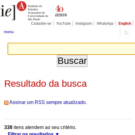
Ir
Ferramentas
Seções
para
Pessoais
o
conteúdo.
|
Cadastre-se
YouTube
Instagram
WhatsApp
English
Ir
para
menu
a
navegação
Resultado da busca
Assinar um RSS sempre atualizado.
338
itens atendem ao seu critério.
Filtrar os resultados