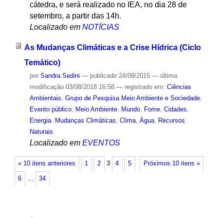
cátedra, e será realizado no IEA, no dia 28 de
setembro, a partir das 14h.
Localizado em
NOTÍCIAS
As Mudanças Climáticas e a Crise Hídrica (Ciclo
Temático)
por
Sandra Sedini
—
publicado
24/09/2015
—
última
modificação
03/08/2018 16:58
— registrado em:
Ciências
Ambientais
,
Grupo de Pesquisa Meio Ambiente e Sociedade
,
Evento público
,
Meio Ambiente
,
Mundo
,
Fome
,
Cidades
,
Energia
,
Mudanças Climáticas
,
Clima
,
Água
,
Recursos
Naturais
Localizado em
EVENTOS
« 10 itens anteriores
1
2
3
4
5
Próximos 10 itens »
6
…
34