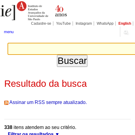
Ir
Ferramentas
Seções
para
Pessoais
o
conteúdo.
|
Cadastre-se
YouTube
Instagram
WhatsApp
English
Ir
para
menu
a
navegação
Resultado da busca
Assinar um RSS sempre atualizado.
338
itens atendem ao seu critério.
Filtrar os resultados