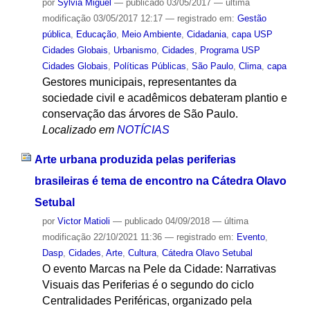
por
Sylvia Miguel
—
publicado
03/05/2017
—
última
modificação
03/05/2017 12:17
— registrado em:
Gestão
pública
,
Educação
,
Meio Ambiente
,
Cidadania
,
capa USP
Cidades Globais
,
Urbanismo
,
Cidades
,
Programa USP
Cidades Globais
,
Políticas Públicas
,
São Paulo
,
Clima
,
capa
Gestores municipais, representantes da
sociedade civil e acadêmicos debateram plantio e
conservação das árvores de São Paulo.
Localizado em
NOTÍCIAS
Arte urbana produzida pelas periferias
brasileiras é tema de encontro na Cátedra Olavo
Setubal
por
Victor Matioli
—
publicado
04/09/2018
—
última
modificação
22/10/2021 11:36
— registrado em:
Evento
,
Dasp
,
Cidades
,
Arte
,
Cultura
,
Cátedra Olavo Setubal
O evento Marcas na Pele da Cidade: Narrativas
Visuais das Periferias é o segundo do ciclo
Centralidades Periféricas, organizado pela