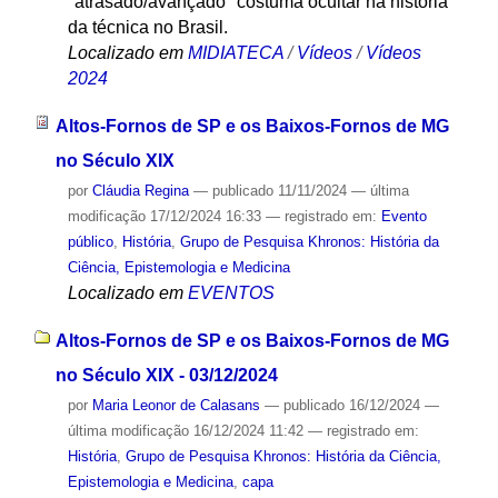
"atrasado/avançado" costuma ocultar na história
da técnica no Brasil.
Localizado em
MIDIATECA
/
Vídeos
/
Vídeos
2024
Altos-Fornos de SP e os Baixos-Fornos de MG
no Século XIX
por
Cláudia Regina
—
publicado
11/11/2024
—
última
modificação
17/12/2024 16:33
— registrado em:
Evento
público
,
História
,
Grupo de Pesquisa Khronos: História da
Ciência, Epistemologia e Medicina
Localizado em
EVENTOS
Altos-Fornos de SP e os Baixos-Fornos de MG
no Século XIX - 03/12/2024
por
Maria Leonor de Calasans
—
publicado
16/12/2024
—
última modificação
16/12/2024 11:42
— registrado em:
História
,
Grupo de Pesquisa Khronos: História da Ciência,
Epistemologia e Medicina
,
capa