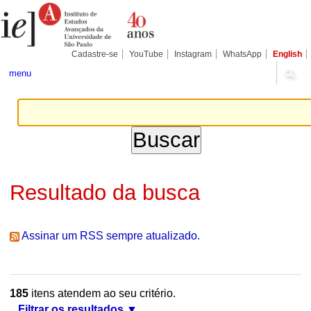
Ir
Ferramentas
Seções
para
Pessoais
o
conteúdo.
|
Cadastre-se
YouTube
Instagram
WhatsApp
English
Ir
para
menu
a
navegação
Resultado da busca
Assinar um RSS sempre atualizado.
185
itens atendem ao seu critério.
Filtrar os resultados