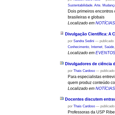
Sustentabilidade
,
Arte
,
Mudança
Dois primeiros encontros 
brasileiras e globais
Localizado em
NOTÍCIA
Divulgação Científica: A
por
Sandra Sedini
—
publicado
Conhecimento
,
Internet
,
Saúde
Localizado em
EVENTO
Divulgadores de ciência
por
Thais Cardoso
—
publicado
Para especialistas entre
quem produz conteúdo co
Localizado em
NOTÍCIA
Docentes discutem entra
por
Thais Cardoso
—
publicado
Professoras da USP Ribei