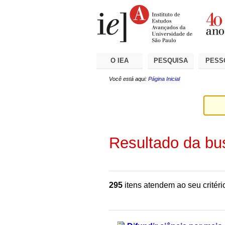
Ir
Ferramentas
Seções
para
Pessoais
o
conteúdo.
|
Ir
para
a
O IEA
PESQUISA
PESS
navegação
Você está aqui:
Página Inicial
Resultado da bu
295
itens atendem ao seu critéri