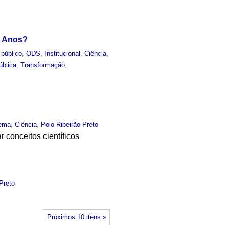
o Anos?
 público
,
ODS
,
Institucional
,
Ciência
,
ública
,
Transformação
,
ema
,
Ciência
,
Polo Ribeirão Preto
conceitos científicos
Preto
Próximos 10 itens »