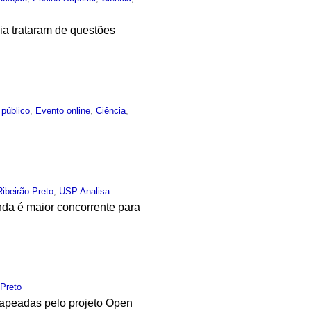
cia trataram de questões
 público
,
Evento online
,
Ciência
,
Ribeirão Preto
,
USP Analisa
nda é maior concorrente para
 Preto
mapeadas pelo projeto Open