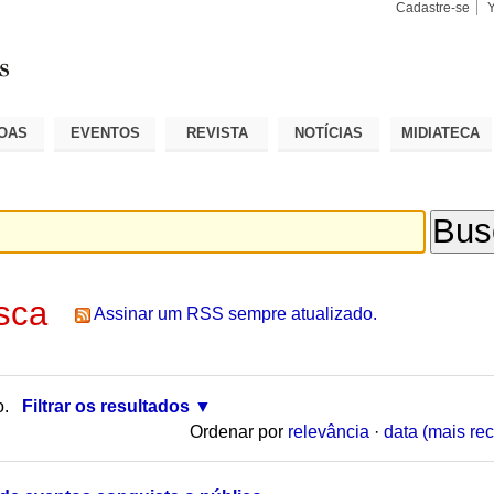
Cadastre-se
Busca
Busca
Avançad
OAS
EVENTOS
REVISTA
NOTÍCIAS
MIDIATECA
sca
Assinar um RSS sempre atualizado.
o.
Filtrar os resultados
Ordenar por
relevância
·
data (mais rec