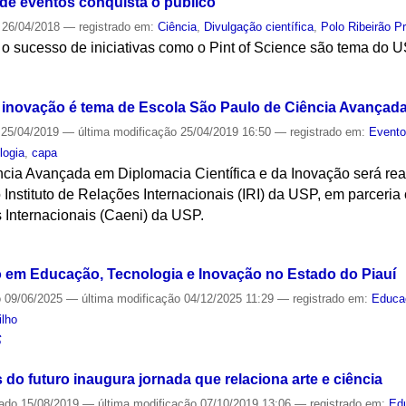
 de eventos conquista o público
26/04/2018
— registrado em:
Ciência
,
Divulgação científica
,
Polo Ribeirão P
 o sucesso de iniciativas como o Pint of Science são tema do
S
da inovação é tema de Escola São Paulo de Ciência Avançad
25/04/2019
—
última modificação
25/04/2019 16:50
— registrado em:
Event
logia
,
capa
cia Avançada em Diplomacia Científica e da Inovação será re
o Instituto de Relações Internacionais (IRI) da USP, em parceri
Internacionais (Caeni) da USP.
S
o em Educação, Tecnologia e Inovação no Estado do Piauí
o
09/06/2025
—
última modificação
04/12/2025 11:29
— registrado em:
Educa
ilho
S
do futuro inaugura jornada que relaciona arte e ciência
cado
15/08/2019
—
última modificação
07/10/2019 13:06
— registrado em:
Ed