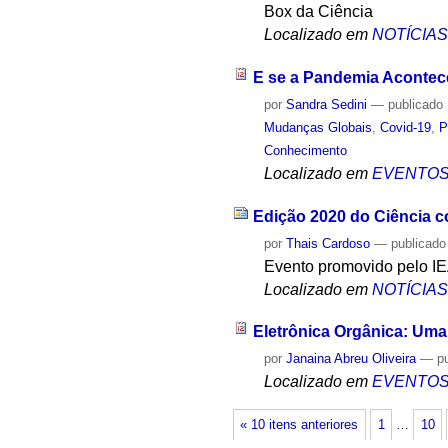
Box da Ciência
Localizado em
NOTÍCIA
E se a Pandemia Acontec
por
Sandra Sedini
—
publicado
Mudanças Globais
,
Covid-19
,
P
Conhecimento
Localizado em
EVENTO
Edição 2020 do Ciência c
por
Thais Cardoso
—
publicado
Evento promovido pelo IE
Localizado em
NOTÍCIA
Eletrônica Orgânica: Uma
por
Janaina Abreu Oliveira
—
p
Localizado em
EVENTO
« 10 itens anteriores
1
…
10