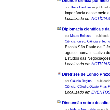
Difundir ciência por meio
por
Thais Cardoso
—
publicado
Importância desse meio e
Localizado em
NOTÍCIA
Diplomacia científica e 
por
Mauro Bellesa
—
publicado
Ciência
,
curso
,
Ciência e Tecno
Escola São Paulo de Ciên
agosto, numa iniciativa d
Estudos das Negociações 
Localizado em
NOTÍCIA
Diretrizes de Longo Praz
por
Cláudia Regina
—
publicad
Ciência
,
Cátedra Otavio Frias F
Localizado em
EVENTO
Discussão sobre desafios 
por
Nelson Niero Neto
—
publi