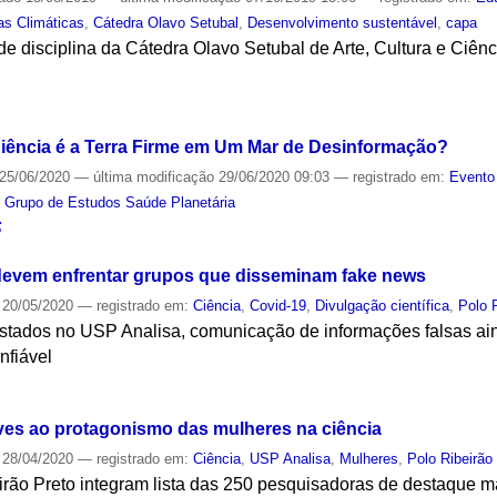
s Climáticas
,
Cátedra Olavo Setubal
,
Desenvolvimento sustentável
,
capa
de disciplina da Cátedra Olavo Setubal de Arte, Cultura e Ciên
S
 Ciência é a Terra Firme em Um Mar de Desinformação?
25/06/2020
—
última modificação
29/06/2020 09:03
— registrado em:
Evento
,
Grupo de Estudos Saúde Planetária
S
 devem enfrentar grupos que disseminam fake news
20/05/2020
— registrado em:
Ciência
,
Covid-19
,
Divulgação científica
,
Polo 
vistados no USP Analisa, comunicação de informações falsas ai
nfiável
S
ves ao protagonismo das mulheres na ciência
28/04/2020
— registrado em:
Ciência
,
USP Analisa
,
Mulheres
,
Polo Ribeirão
rão Preto integram lista das 250 pesquisadoras de destaque 