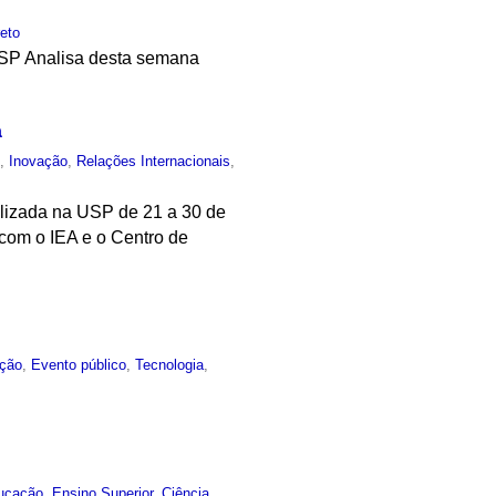
reto
 USP Analisa desta semana
a
o
,
Inovação
,
Relações Internacionais
,
alizada na USP de 21 a 30 de
a com o IEA e o Centro de
ção
,
Evento público
,
Tecnologia
,
ucação
,
Ensino Superior
,
Ciência
,