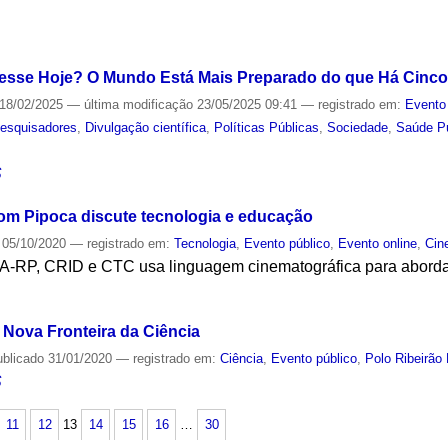
S
esse Hoje? O Mundo Está Mais Preparado do que Há Cinc
18/02/2025
—
última modificação
23/05/2025 09:41
— registrado em:
Evento
esquisadores
,
Divulgação científica
,
Políticas Públicas
,
Sociedade
,
Saúde P
S
om Pipoca discute tecnologia e educação
05/10/2020
— registrado em:
Tecnologia
,
Evento público
,
Evento online
,
Cin
A-RP, CRID e CTC usa linguagem cinematográfica para abordar 
S
 Nova Fronteira da Ciência
ublicado
31/01/2020
— registrado em:
Ciência
,
Evento público
,
Polo Ribeirão 
S
11
12
13
14
15
16
…
30