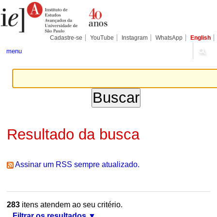
Ir
Ferramentas
Seções
para
Pessoais
o
conteúdo.
|
Cadastre-se
YouTube
Instagram
WhatsApp
English
Ir
para
menu
a
navegação
Resultado da busca
Assinar um RSS sempre atualizado.
283
itens atendem ao seu critério.
Filtrar os resultados