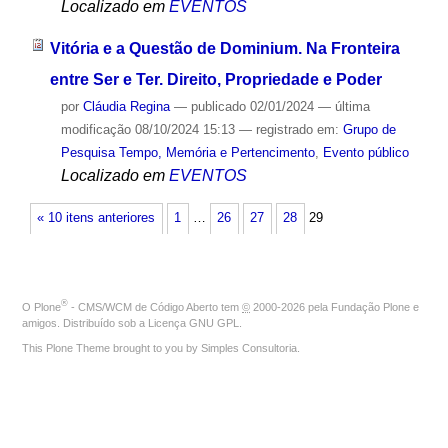
Localizado em
EVENTOS
Vitória e a Questão de Dominium. Na Fronteira
entre Ser e Ter. Direito, Propriedade e Poder
por
Cláudia Regina
—
publicado
02/01/2024
—
última
modificação
08/10/2024 15:13
— registrado em:
Grupo de
Pesquisa Tempo, Memória e Pertencimento
,
Evento público
Localizado em
EVENTOS
« 10 itens anteriores
1
…
26
27
28
29
®
O
Plone
- CMS/WCM de Código Aberto
tem
©
2000-2026 pela
Fundação Plone
e
amigos. Distribuído sob a
Licença GNU GPL
.
This Plone Theme brought to you by
Simples Consultoria
.