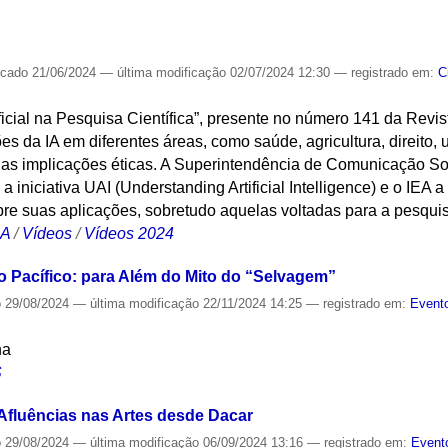
S
icado
21/06/2024
—
última modificação
02/07/2024 12:30
— registrado em:
C
tificial na Pesquisa Científica”, presente no número 141 da Re
ões da IA em diferentes áreas, como saúde, agricultura, direit
uas implicações éticas. A Superintendência de Comunicação S
 iniciativa UAI (Understanding Artificial Intelligence) e o IEA 
obre suas aplicações, sobretudo aquelas voltadas para a pesquisa
CA
/
Vídeos
/
Vídeos 2024
 Pacífico: para Além do Mito do “Selvagem”
o
29/08/2024
—
última modificação
22/11/2024 14:25
— registrado em:
Evento
na
S
 Afluências nas Artes desde Dacar
o
29/08/2024
—
última modificação
06/09/2024 13:16
— registrado em:
Event