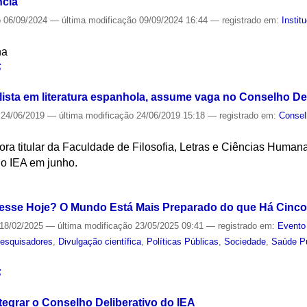
ncia
o
06/09/2024
—
última modificação
09/09/2024 16:44
— registrado em:
Instit
na
S
lista em literatura espanhola, assume vaga no Conselho De
24/06/2019
—
última modificação
24/06/2019 15:18
— registrado em:
Consel
ora titular da Faculdade de Filosofia, Letras e Ciências Human
do IEA em junho.
S
esse Hoje? O Mundo Está Mais Preparado do que Há Cinc
18/02/2025
—
última modificação
23/05/2025 09:41
— registrado em:
Evento
esquisadores
,
Divulgação científica
,
Políticas Públicas
,
Sociedade
,
Saúde P
S
tegrar o Conselho Deliberativo do IEA