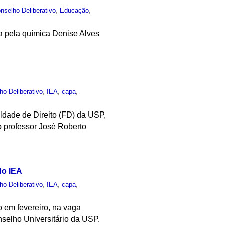
nselho Deliberativo
,
Educação
,
da pela química Denise Alves
ho Deliberativo
,
IEA
,
capa
,
ldade de Direito (FD) da USP,
o professor José Roberto
do IEA
ho Deliberativo
,
IEA
,
capa
,
 em fevereiro, na vaga
nselho Universitário da USP.