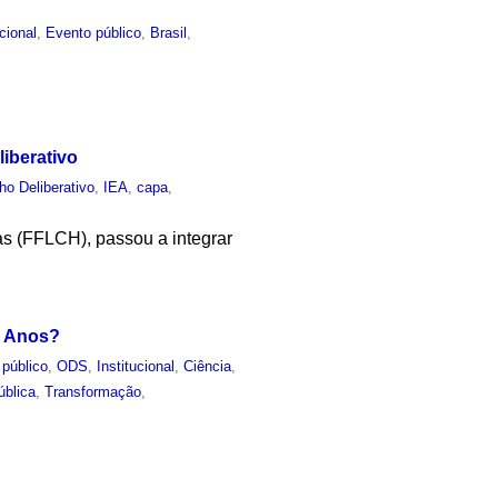
ucional
,
Evento público
,
Brasil
,
liberativo
ho Deliberativo
,
IEA
,
capa
,
as (FFLCH), passou a integrar
o Anos?
 público
,
ODS
,
Institucional
,
Ciência
,
ública
,
Transformação
,