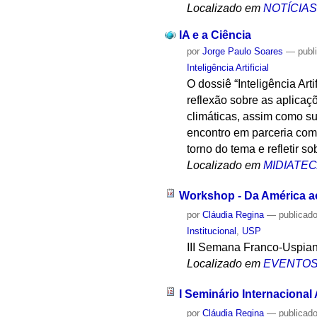
Localizado em
NOTÍCIA
IA e a Ciência
por
Jorge Paulo Soares
—
publ
Inteligência Artificial
O dossiê “Inteligência Ar
reflexão sobre as aplicaç
climáticas, assim como s
encontro em parceria com a
torno do tema e refletir s
Localizado em
MIDIATE
Workshop - Da América ao
por
Cláudia Regina
—
publicad
Institucional
,
USP
III Semana Franco-Uspia
Localizado em
EVENTO
I Seminário Internacional
por
Cláudia Regina
—
publicad