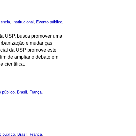
iencia
,
Institucional
,
Evento público
,
vista USP, busca promover uma
o, urbanização e mudanças
ocial da USP promove este
a fim de ampliar o debate em
 científica.
 público
,
Brasil
,
França
,
o público
,
Brasil
,
França
,