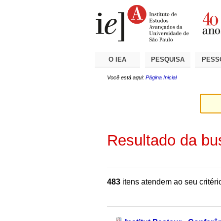
Ir
Ferramentas
Seções
para
Pessoais
o
conteúdo.
|
Ir
para
a
O IEA
PESQUISA
PESS
navegação
Você está aqui:
Página Inicial
Resultado da bu
483
itens atendem ao seu critéri