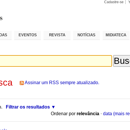
Cadastre-se
Busca
Busca
Avançad
OAS
EVENTOS
REVISTA
NOTÍCIAS
MIDIATECA
sca
Assinar um RSS sempre atualizado.
o.
Filtrar os resultados
Ordenar por
relevância
·
data (mais re