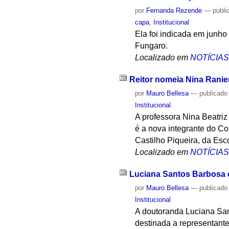
por
Fernanda Rezende
—
publi
capa
,
Institucional
Ela foi indicada em junho
Fungaro.
Localizado em
NOTÍCIA
Reitor nomeia Nina Ranier
por
Mauro Bellesa
—
publicado
Institucional
A professora Nina Beatriz
é a nova integrante do C
Castilho Piqueira, da Esco
Localizado em
NOTÍCIA
Luciana Santos Barbosa é
por
Mauro Bellesa
—
publicado
Institucional
A doutoranda Luciana San
destinada a representant