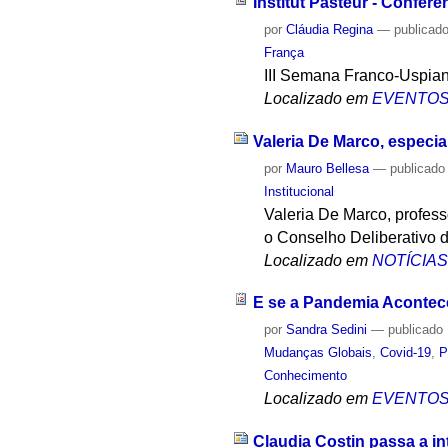
Institut Pasteur - Conferê
por
Cláudia Regina
—
publicad
França
III Semana Franco-Uspia
Localizado em
EVENTO
Valeria De Marco, especia
por
Mauro Bellesa
—
publicado
Institucional
Valeria De Marco, profess
o Conselho Deliberativo 
Localizado em
NOTÍCIA
E se a Pandemia Acontec
por
Sandra Sedini
—
publicado
Mudanças Globais
,
Covid-19
,
P
Conhecimento
Localizado em
EVENTO
Claudia Costin passa a in