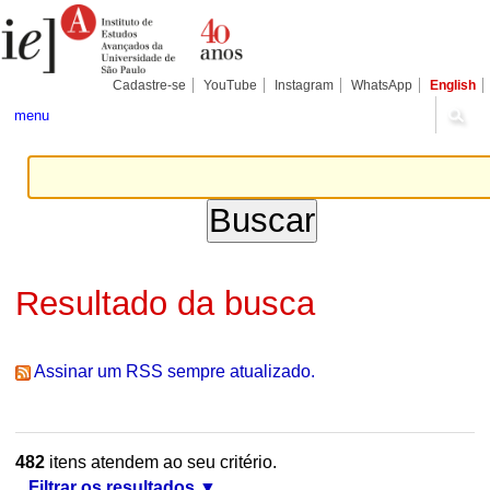
Ir
Ferramentas
Seções
para
Pessoais
o
conteúdo.
|
Cadastre-se
YouTube
Instagram
WhatsApp
English
Ir
para
menu
a
navegação
Resultado da busca
Assinar um RSS sempre atualizado.
482
itens atendem ao seu critério.
Filtrar os resultados