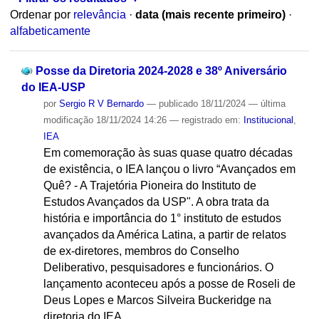
Ordenar por
relevância
·
data (mais recente primeiro)
·
alfabeticamente
Posse da Diretoria 2024-2028 e 38º Aniversário
do IEA-USP
por
Sergio R V Bernardo
—
publicado
18/11/2024
—
última
modificação
18/11/2024 14:26
— registrado em:
Institucional
,
IEA
Em comemoração às suas quase quatro décadas
de existência, o IEA lançou o livro “Avançados em
Quê? - A Trajetória Pioneira do Instituto de
Estudos Avançados da USP". A obra trata da
história e importância do 1° instituto de estudos
avançados da América Latina, a partir de relatos
de ex-diretores, membros do Conselho
Deliberativo, pesquisadores e funcionários. O
lançamento aconteceu após a posse de Roseli de
Deus Lopes e Marcos Silveira Buckeridge na
diretoria do IEA.