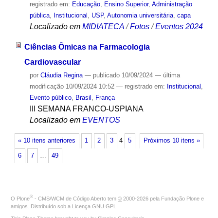
registrado em:
Educação
,
Ensino Superior
,
Administração
pública
,
Institucional
,
USP
,
Autonomia universitária
,
capa
Localizado em
MIDIATECA
/
Fotos
/
Eventos 2024
Ciências Ômicas na Farmacologia
Cardiovascular
por
Cláudia Regina
—
publicado
10/09/2024
—
última
modificação
10/09/2024 10:52
— registrado em:
Institucional
,
Evento público
,
Brasil
,
França
III SEMANA FRANCO-USPIANA
Localizado em
EVENTOS
« 10 itens anteriores
1
2
3
4
5
Próximos 10 itens »
6
7
…
49
®
O
Plone
- CMS/WCM de Código Aberto
tem
©
2000-2026 pela
Fundação Plone
e
amigos. Distribuído sob a
Licença GNU GPL
.