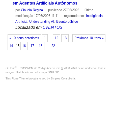
em Agentes Artificiais Autônomos
por
Cláudia Regina
—
publicado
27/05/2026
—
última
modificação
17/06/2026 11:11
— registrado em:
Inteligência
Artificial
,
Understanding AI
,
Evento público
Localizado em
EVENTOS
« 10 itens anteriores
1
…
12
13
Próximos 10 itens »
14
15
16
17
18
…
22
®
O
Plone
- CMS/WCM de Código Aberto
tem
©
2000-2026 pela
Fundação Plone
e
amigos. Distribuído sob a
Licença GNU GPL
.
This Plone Theme brought to you by
Simples Consultoria
.