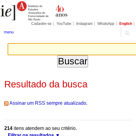
Ir
Ferramentas
Seções
para
Pessoais
o
conteúdo.
|
Cadastre-se
YouTube
Instagram
WhatsApp
English
Ir
para
menu
a
navegação
Resultado da busca
Assinar um RSS sempre atualizado.
214
itens atendem ao seu critério.
Filtrar os resultados