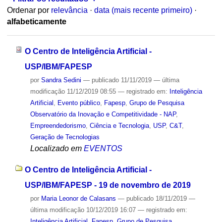
Ordenar por
relevância
·
data (mais recente primeiro)
·
alfabeticamente
O Centro de Inteligência Artificial -
USP/IBM/FAPESP
por
Sandra Sedini
—
publicado
11/11/2019
—
última
modificação
11/12/2019 08:55
— registrado em:
Inteligência
Artificial
,
Evento público
,
Fapesp
,
Grupo de Pesquisa
Observatório da Inovação e Competitividade - NAP
,
Empreendedorismo
,
Ciência e Tecnologia
,
USP
,
C&T
,
Geração de Tecnologias
Localizado em
EVENTOS
O Centro de Inteligência Artificial -
USP/IBM/FAPESP - 19 de novembro de 2019
por
Maria Leonor de Calasans
—
publicado
18/11/2019
—
última modificação
10/12/2019 16:07
— registrado em:
Inteligência Artificial
,
Fapesp
,
Grupo de Pesquisa