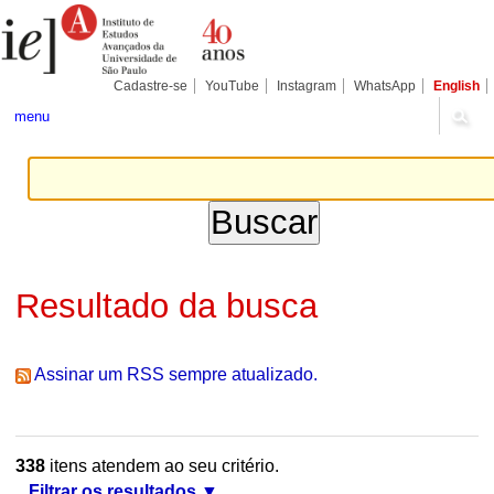
Ir
Ferramentas
Seções
para
Pessoais
o
conteúdo.
|
Cadastre-se
YouTube
Instagram
WhatsApp
English
Ir
para
menu
a
navegação
Resultado da busca
Assinar um RSS sempre atualizado.
338
itens atendem ao seu critério.
Filtrar os resultados