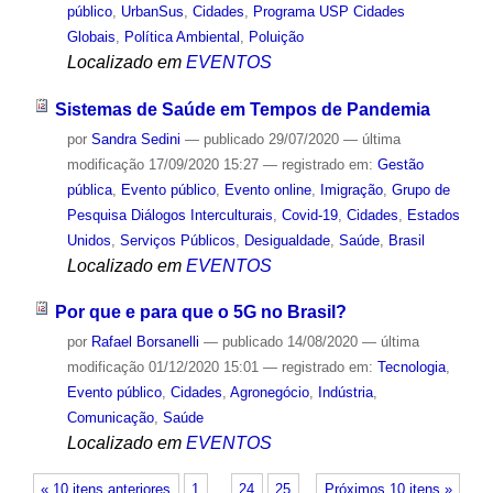
público
,
UrbanSus
,
Cidades
,
Programa USP Cidades
Globais
,
Política Ambiental
,
Poluição
Localizado em
EVENTOS
Sistemas de Saúde em Tempos de Pandemia
por
Sandra Sedini
—
publicado
29/07/2020
—
última
modificação
17/09/2020 15:27
— registrado em:
Gestão
pública
,
Evento público
,
Evento online
,
Imigração
,
Grupo de
Pesquisa Diálogos Interculturais
,
Covid-19
,
Cidades
,
Estados
Unidos
,
Serviços Públicos
,
Desigualdade
,
Saúde
,
Brasil
Localizado em
EVENTOS
Por que e para que o 5G no Brasil?
por
Rafael Borsanelli
—
publicado
14/08/2020
—
última
modificação
01/12/2020 15:01
— registrado em:
Tecnologia
,
Evento público
,
Cidades
,
Agronegócio
,
Indústria
,
Comunicação
,
Saúde
Localizado em
EVENTOS
« 10 itens anteriores
1
…
24
25
Próximos 10 itens »