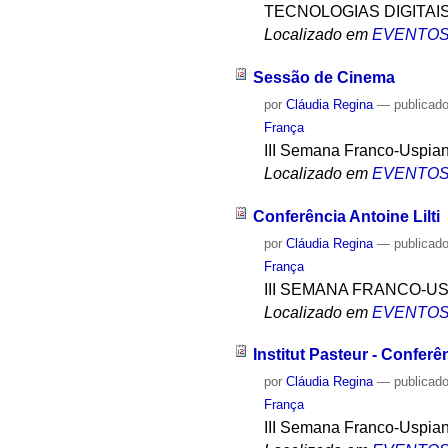
TECNOLOGIAS DIGITAI
Localizado em
EVENTO
Sessão de Cinema
por
Cláudia Regina
—
publicad
França
III Semana Franco-Uspia
Localizado em
EVENTO
Conferência Antoine Lilti
por
Cláudia Regina
—
publicad
França
III SEMANA FRANCO-U
Localizado em
EVENTO
Institut Pasteur - Conferê
por
Cláudia Regina
—
publicad
França
III Semana Franco-Uspia