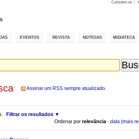
Cadastre-se
Busca
Busca
Avançad
OAS
EVENTOS
REVISTA
NOTÍCIAS
MIDIATECA
sca
Assinar um RSS sempre atualizado.
o.
Filtrar os resultados
Ordenar por
relevância
·
data (mais re