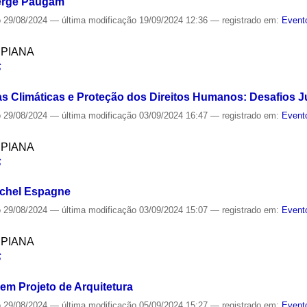
Serge Paugam
o
29/08/2024
—
última modificação
19/09/2024 12:36
— registrado em:
Event
SPIANA
S
 Climáticas e Proteção dos Direitos Humanos: Desafios J
o
29/08/2024
—
última modificação
03/09/2024 16:47
— registrado em:
Event
SPIANA
S
ichel Espagne
o
29/08/2024
—
última modificação
03/09/2024 15:07
— registrado em:
Event
SPIANA
S
 em Projeto de Arquitetura
o
29/08/2024
—
última modificação
05/09/2024 15:27
— registrado em:
Event