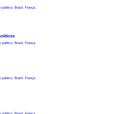
o público
,
Brasil
,
França
,
urídicos
o público
,
Brasil
,
França
,
o público
,
Brasil
,
França
,
o público
,
Brasil
,
França
,