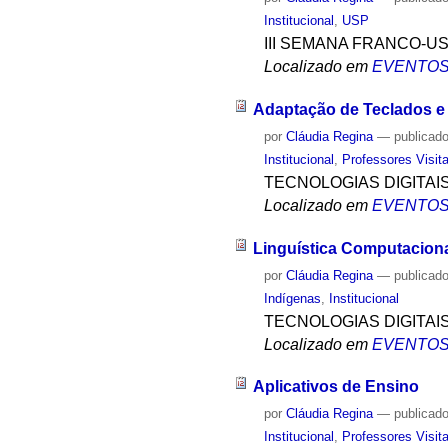
Institucional
,
USP
III SEMANA FRANCO-U
Localizado em
EVENTO
Adaptação de Teclados e 
por
Cláudia Regina
—
publicad
Institucional
,
Professores Visit
TECNOLOGIAS DIGITAI
Localizado em
EVENTO
Linguística Computaciona
por
Cláudia Regina
—
publicad
Indígenas
,
Institucional
TECNOLOGIAS DIGITAI
Localizado em
EVENTO
Aplicativos de Ensino
por
Cláudia Regina
—
publicad
Institucional
,
Professores Visit