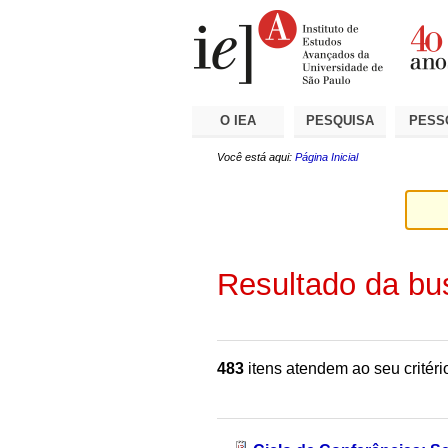
Ir
Ferramentas
Seções
para
Pessoais
o
conteúdo.
|
Ir
para
a
O IEA
PESQUISA
PESS
navegação
Você está aqui:
Página Inicial
Resultado da bu
483
itens atendem ao seu critéri