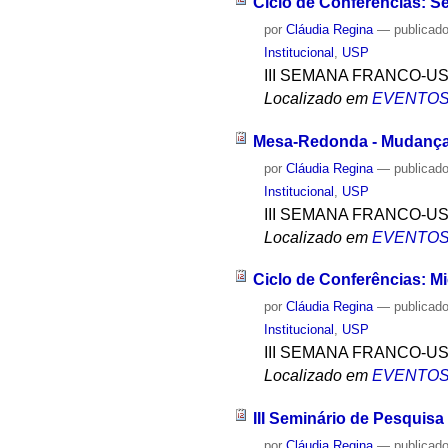
Ciclo de Conferências: 
por
Cláudia Regina
—
publicad
Institucional
,
USP
III SEMANA FRANCO-U
Localizado em
EVENTO
Mesa-Redonda - Mudanças
por
Cláudia Regina
—
publicad
Institucional
,
USP
III SEMANA FRANCO-U
Localizado em
EVENTO
Ciclo de Conferências: M
por
Cláudia Regina
—
publicad
Institucional
,
USP
III SEMANA FRANCO-U
Localizado em
EVENTO
III Seminário de Pesquisa
por
Cláudia Regina
—
publicad