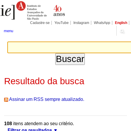
Ir
Ferramentas
Seções
para
Pessoais
o
conteúdo.
|
Cadastre-se
YouTube
Instagram
WhatsApp
English
Ir
para
menu
a
navegação
Resultado da busca
Assinar um RSS sempre atualizado.
108
itens atendem ao seu critério.
Filtrar os resultados