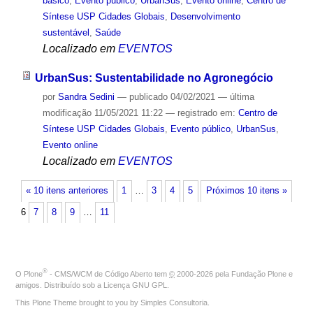
básico
,
Evento público
,
UrbanSus
,
Evento online
,
Centro de
Síntese USP Cidades Globais
,
Desenvolvimento
sustentável
,
Saúde
Localizado em
EVENTOS
UrbanSus: Sustentabilidade no Agronegócio
por
Sandra Sedini
—
publicado
04/02/2021
—
última
modificação
11/05/2021 11:22
— registrado em:
Centro de
Síntese USP Cidades Globais
,
Evento público
,
UrbanSus
,
Evento online
Localizado em
EVENTOS
« 10 itens anteriores
1
…
3
4
5
Próximos 10 itens »
6
7
8
9
…
11
®
O
Plone
- CMS/WCM de Código Aberto
tem
©
2000-2026 pela
Fundação Plone
e
amigos. Distribuído sob a
Licença GNU GPL
.
This Plone Theme brought to you by
Simples Consultoria
.