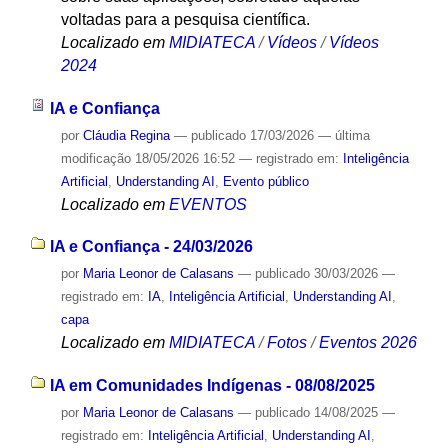
voltadas para a pesquisa científica.
Localizado em
MIDIATECA
/
Vídeos
/
Vídeos
2024
IA e Confiança
por
Cláudia Regina
—
publicado
17/03/2026
—
última
modificação
18/05/2026 16:52
— registrado em:
Inteligência
Artificial
,
Understanding AI
,
Evento público
Localizado em
EVENTOS
IA e Confiança - 24/03/2026
por
Maria Leonor de Calasans
—
publicado
30/03/2026
—
registrado em:
IA
,
Inteligência Artificial
,
Understanding AI
,
capa
Localizado em
MIDIATECA
/
Fotos
/
Eventos 2026
IA em Comunidades Indígenas - 08/08/2025
por
Maria Leonor de Calasans
—
publicado
14/08/2025
—
registrado em:
Inteligência Artificial
,
Understanding AI
,