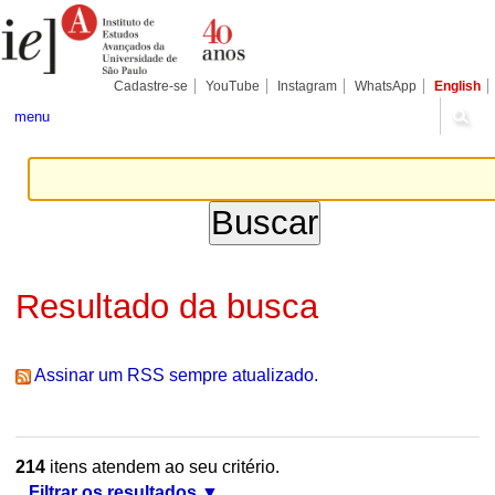
Ir
Ferramentas
Seções
para
Pessoais
o
conteúdo.
|
Cadastre-se
YouTube
Instagram
WhatsApp
English
Ir
para
menu
a
navegação
Resultado da busca
Assinar um RSS sempre atualizado.
214
itens atendem ao seu critério.
Filtrar os resultados