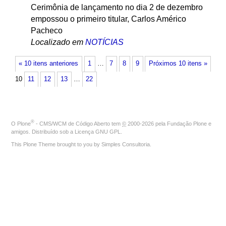
Cerimônia de lançamento no dia 2 de dezembro
empossou o primeiro titular, Carlos Américo
Pacheco
Localizado em
NOTÍCIAS
« 10 itens anteriores
1
…
7
8
9
Próximos 10 itens »
10
11
12
13
…
22
®
O
Plone
- CMS/WCM de Código Aberto
tem
©
2000-2026 pela
Fundação Plone
e
amigos. Distribuído sob a
Licença GNU GPL
.
This Plone Theme brought to you by
Simples Consultoria
.