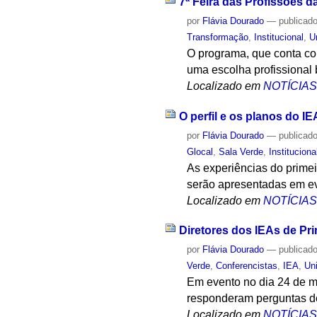
7ª Feira das Profissões 
por
Flávia Dourado
—
publicad
Transformação
,
Institucional
,
U
O programa, que conta com
uma escolha profissional
Localizado em
NOTÍCIA
O perfil e os planos do 
por
Flávia Dourado
—
publicad
Glocal
,
Sala Verde
,
Instituciona
As experiências do prime
serão apresentadas em eve
Localizado em
NOTÍCIA
Diretores dos IEAs de Pri
por
Flávia Dourado
—
publicad
Verde
,
Conferencistas
,
IEA
,
Un
Em evento no dia 24 de ma
responderam perguntas do
Localizado em
NOTÍCIA