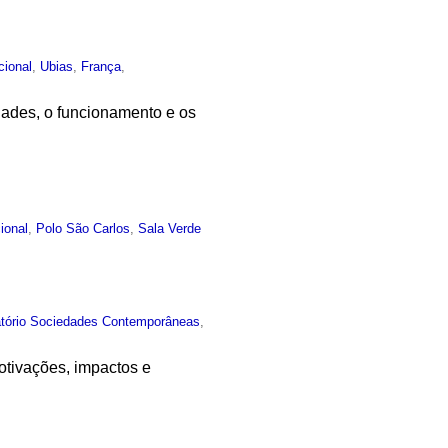
ucional
,
Ubias
,
França
,
idades, o funcionamento e os
cional
,
Polo São Carlos
,
Sala Verde
atório Sociedades Contemporâneas
,
otivações, impactos e