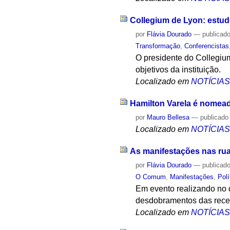
Collegium de Lyon: estud
por
Flávia Dourado
—
publicad
Transformação
,
Conferencistas
O presidente do Collegium
objetivos da instituição.
Localizado em
NOTÍCIA
Hamilton Varela é nomea
por
Mauro Bellesa
—
publicado
Localizado em
NOTÍCIA
As manifestações nas ru
por
Flávia Dourado
—
publicad
O Comum
,
Manifestações
,
Polí
Em evento realizando no 
desdobramentos das recen
Localizado em
NOTÍCIA