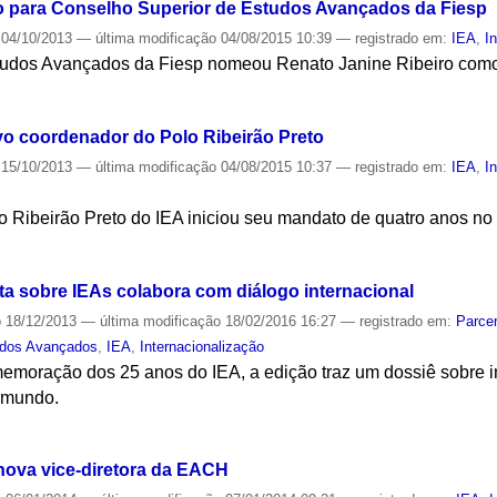
 para Conselho Superior de Estudos Avançados da Fiesp
04/10/2013
—
última modificação
04/08/2015 10:39
— registrado em:
IEA
,
I
tudos Avançados da Fiesp nomeou Renato Janine Ribeiro como
S
ovo coordenador do Polo Ribeirão Preto
15/10/2013
—
última modificação
04/08/2015 10:37
— registrado em:
IEA
,
I
 Ribeirão Preto do IEA iniciou seu mandato de quatro anos no 
S
ta sobre IEAs colabora com diálogo internacional
o
18/12/2013
—
última modificação
18/02/2016 16:27
— registrado em:
Parcer
udos Avançados
,
IEA
,
Internacionalização
oração dos 25 anos do IEA, a edição traz um dossiê sobre in
 mundo.
S
nova vice-diretora da EACH