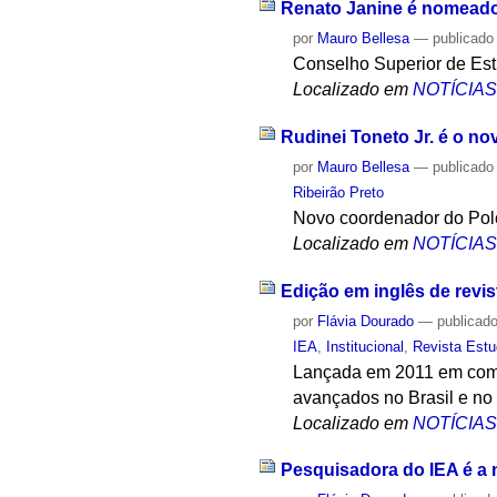
Renato Janine é nomeado
por
Mauro Bellesa
—
publicado
Conselho Superior de Es
Localizado em
NOTÍCIA
Rudinei Toneto Jr. é o n
por
Mauro Bellesa
—
publicado
Ribeirão Preto
Novo coordenador do Polo
Localizado em
NOTÍCIA
Edição em inglês de revis
por
Flávia Dourado
—
publicad
IEA
,
Institucional
,
Revista Est
Lançada em 2011 em comem
avançados no Brasil e no
Localizado em
NOTÍCIA
Pesquisadora do IEA é a 