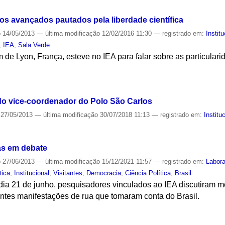
os avançados pautados pela liberdade científica
o
14/05/2013
—
última modificação
12/02/2016 11:30
— registrado em:
Instit
,
IEA
,
Sala Verde
 de Lyon, França, esteve no IEA para falar sobre as particular
S
do vice-coordenador do Polo São Carlos
27/05/2013
—
última modificação
30/07/2018 11:13
— registrado em:
Institu
S
as em debate
o
27/06/2013
—
última modificação
15/12/2021 11:57
— registrado em:
Labor
tica
,
Institucional
,
Visitantes
,
Democracia
,
Ciência Política
,
Brasil
dia 21 de junho, pesquisadores vinculados ao IEA discutiram m
tes manifestações de rua que tomaram conta do Brasil.
S