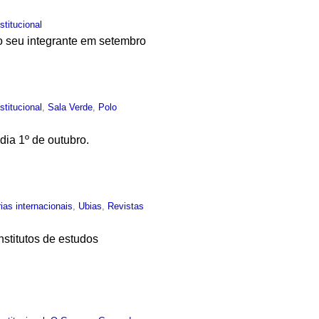
nstitucional
 seu integrante em setembro
nstitucional
,
Sala Verde
,
Polo
dia 1º de outubro.
ias internacionais
,
Ubias
,
Revistas
stitutos de estudos