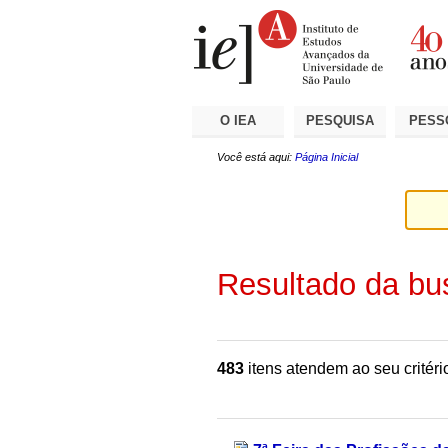
Ir
Ferramentas
Seções
para
Pessoais
o
conteúdo.
|
Ir
para
a
O IEA
PESQUISA
PESS
navegação
Você está aqui:
Página Inicial
Resultado da bu
483
itens atendem ao seu critéri