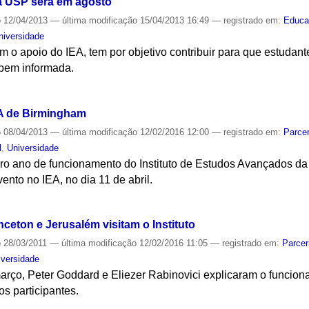
da USP será em agosto
o
12/04/2013
—
última modificação
15/04/2013 16:49
— registrado em:
Educa
niversidade
 o apoio do IEA, tem por objetivo contribuir para que estudan
 bem informada.
S
IEA de Birmingham
o
08/04/2013
—
última modificação
12/02/2016 12:00
— registrado em:
Parcer
l
,
Universidade
iro ano de funcionamento do Instituto de Estudos Avançados d
nto no IEA, no dia 11 de abril.
S
nceton e Jerusalém visitam o Instituto
o
28/03/2011
—
última modificação
12/02/2016 11:05
— registrado em:
Parcer
iversidade
rço, Peter Goddard e Eliezer Rabinovici explicaram o funciona
s participantes.
S