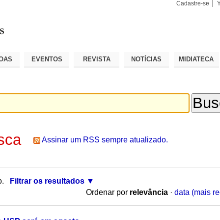
Cadastre-se
Busca
Busca
Avançad
OAS
EVENTOS
REVISTA
NOTÍCIAS
MIDIATECA
sca
Assinar um RSS sempre atualizado.
o.
Filtrar os resultados
Ordenar por
relevância
·
data (mais re