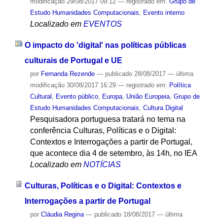
modificação
29/08/2017 09:12
— registrado em:
Grupo de
Estudo Humanidades Computacionais
,
Evento interno
Localizado em
EVENTOS
O impacto do 'digital' nas políticas públicas
culturais de Portugal e UE
por
Fernanda Rezende
—
publicado
28/08/2017
—
última
modificação
30/08/2017 16:29
— registrado em:
Política
Cultural
,
Evento público
,
Europa
,
União Europeia
,
Grupo de
Estudo Humanidades Computacionais
,
Cultura Digital
Pesquisadora portuguesa tratará no tema na
conferência Culturas, Políticas e o Digital:
Contextos e Interrogações a partir de Portugal,
que acontece dia 4 de setembro, às 14h, no IEA
Localizado em
NOTÍCIAS
Culturas, Políticas e o Digital: Contextos e
Interrogações a partir de Portugal
por
Cláudia Regina
—
publicado
18/08/2017
—
última