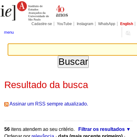
Ir
Ferramentas
Seções
para
Pessoais
o
conteúdo.
|
Cadastre-se
YouTube
Instagram
WhatsApp
English
Ir
para
menu
a
navegação
Resultado da busca
Assinar um RSS sempre atualizado.
56
itens atendem ao seu critério.
Filtrar os resultados
Ordenar por
relevância
·
data (mais recente primeiro)
·