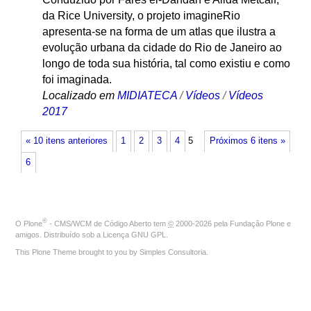
da Rice University, o projeto imagineRio
apresenta-se na forma de um atlas que ilustra a
evolução urbana da cidade do Rio de Janeiro ao
longo de toda sua história, tal como existiu e como
foi imaginada.
Localizado em
MIDIATECA
/
Vídeos
/
Vídeos
2017
« 10 itens anteriores
1
2
3
4
5
Próximos 6 itens »
6
®
O
Plone
- CMS/WCM de Código Aberto
tem
©
2000-2026 pela
Fundação Plone
e
amigos. Distribuído sob a
Licença GNU GPL
.
This Plone Theme brought to you by
Simples Consultoria
.