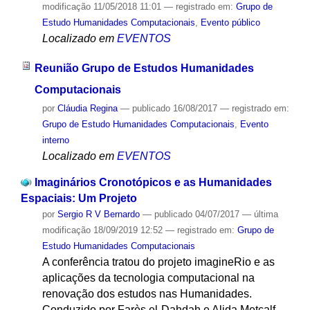
modificação
11/05/2018 11:01
— registrado em:
Grupo de
Estudo Humanidades Computacionais
,
Evento público
Localizado em
EVENTOS
Reunião Grupo de Estudos Humanidades
Computacionais
por
Cláudia Regina
—
publicado
16/08/2017
— registrado em:
Grupo de Estudo Humanidades Computacionais
,
Evento
interno
Localizado em
EVENTOS
Imaginários Cronotópicos e as Humanidades
Espaciais: Um Projeto
por
Sergio R V Bernardo
—
publicado
04/07/2017
—
última
modificação
18/09/2019 12:52
— registrado em:
Grupo de
Estudo Humanidades Computacionais
A conferência tratou do projeto imagineRio e as
aplicações da tecnologia computacional na
renovação dos estudos nas Humanidades.
Conduzido por Farès el-Dahdah e Alida Metcalf,