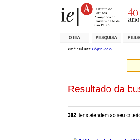
Ir
Ferramentas
Seções
para
Pessoais
o
conteúdo.
|
Ir
para
a
O IEA
PESQUISA
PESS
navegação
Você está aqui:
Página Inicial
Resultado da bu
302
itens atendem ao seu critéri