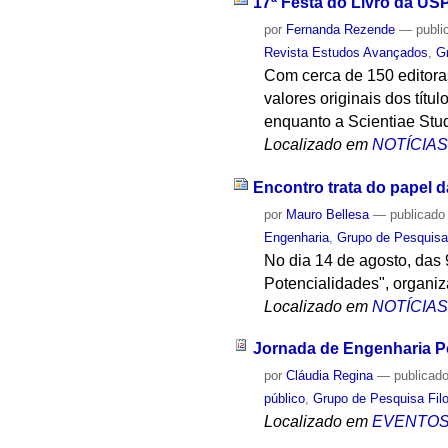
17ª Festa do Livro da US
por
Fernanda Rezende
—
publi
Revista Estudos Avançados
,
G
Com cerca de 150 editora
valores originais dos tít
enquanto a Scientiae Stud
Localizado em
NOTÍCIA
Encontro trata do papel
por
Mauro Bellesa
—
publicado
Engenharia
,
Grupo de Pesquisa 
No dia 14 de agosto, das 
Potencialidades", organiz
Localizado em
NOTÍCIA
Jornada de Engenharia Po
por
Cláudia Regina
—
publicad
público
,
Grupo de Pesquisa Filo
Localizado em
EVENTO