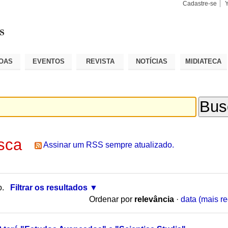
Cadastre-se
Busca
Busca
Avançad
OAS
EVENTOS
REVISTA
NOTÍCIAS
MIDIATECA
sca
Assinar um RSS sempre atualizado.
o.
Filtrar os resultados
Ordenar por
relevância
·
data (mais re