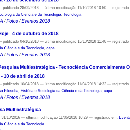
—
publicado
28/09/2018
—
última modificação
11/10/2018 10:50
— registrad
Sociologia da Ciência e da Tecnologia
,
Tecnologia
CA
/
Fotos
/
Eventos 2018
Hoje - 4 de outubro de 2018
—
publicado
04/10/2018
—
última modificação
15/10/2018 11:48
— registrad
 da Ciência e da Tecnologia
,
capa
CA
/
Fotos
/
Eventos 2018
esquisa Multiestratégica - Tecnociência Comercialmente O
- 10 de abril de 2018
—
publicado
10/04/2018
—
última modificação
11/04/2018 14:32
— registrad
 Filosofia, História e Sociologia da Ciência e da Tecnologia
,
capa
CA
/
Fotos
/
Eventos 2018
a Multiestratégica
o
31/10/2016
—
última modificação
11/05/2018 10:29
— registrado em:
Evento
 da Ciência e da Tecnologia