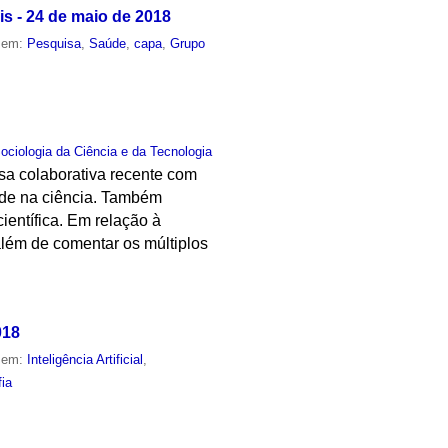
s - 24 de maio de 2018
o em:
Pesquisa
,
Saúde
,
capa
,
Grupo
Sociologia da Ciência e da Tecnologia
isa colaborativa recente com
dade na ciência. Também
entífica. Em relação à
além de comentar os múltiplos
018
o em:
Inteligência Artificial
,
fia