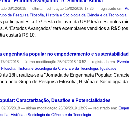
P terá "Estudos Avançados" e "Scientiae Studia"
cado
08/12/2015
—
última modificação
15/02/2016 17:26
— registrado em:
Pu
rupo de Pesquisa Filosofia, História e Sociologia da Ciência e da Tecnologia
s participantes, a 17ª Festa do Livro da USP terá descontos m
ulos. A “Estudos Avançados” terá exemplares vendidos a R$ 5 (os
ia custará R$ 10.
S
 da engenharia popular no empoderamento e sustentabilid
17/07/2018
—
última modificação
25/07/2018 10:52
— registrado em:
Event
Filosofia, História e Sociologia da Ciência e da Tecnologia
,
Igualdade
9 às 18h, realiza-se a "Jornada de Engenharia Popular: Caract
ada pelo Grupo de Pesquisa Filosofia, História e Sociologia da
S
pular: Caracterização, Desafios e Potencialidades
o
02/05/2018
—
última modificação
23/09/2019 13:09
— registrado em:
Engen
sofia, História e Sociologia da Ciência e da Tecnologia
S