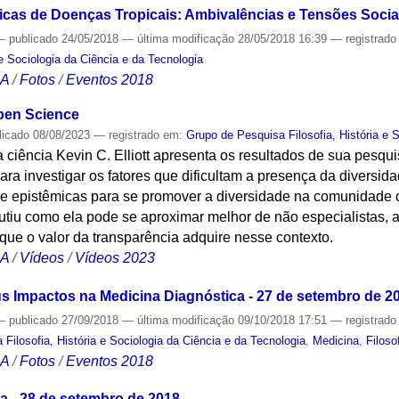
cas de Doenças Tropicais: Ambivalências e Tensões Sociai
—
publicado
24/05/2018
—
última modificação
28/05/2018 16:39
— registrad
 e Sociologia da Ciência e da Tecnologia
CA
/
Fotos
/
Eventos 2018
Open Science
licado
08/08/2023
— registrado em:
Grupo de Pesquisa Filosofia, História e 
da ciência Kevin C. Elliott apresenta os resultados de sua pesqu
para investigar os fatores que dificultam a presença da diversi
e epistêmicas para se promover a diversidade na comunidade ci
cutiu como ela pode se aproximar melhor de não especialistas, 
s que o valor da transparência adquire nesse contexto.
CA
/
Vídeos
/
Vídeos 2023
 seus Impactos na Medicina Diagnóstica - 27 de setembro de 2
—
publicado
27/09/2018
—
última modificação
09/10/2018 17:51
— registrad
Filosofia, História e Sociologia da Ciência e da Tecnologia
,
Medicina
,
Filoso
CA
/
Fotos
/
Eventos 2018
 - 28 de setembro de 2018