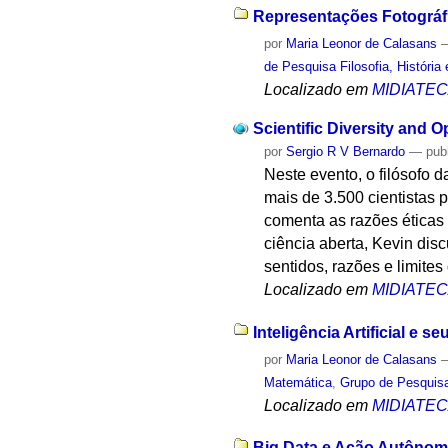
Representações Fotográfi
por
Maria Leonor de Calasans
de Pesquisa Filosofia, História
Localizado em
MIDIATE
Scientific Diversity and 
por
Sergio R V Bernardo
—
pub
Neste evento, o filósofo 
mais de 3.500 cientistas 
comenta as razões éticas 
ciência aberta, Kevin dis
sentidos, razões e limite
Localizado em
MIDIATE
Inteligência Artificial e
por
Maria Leonor de Calasans
Matemática
,
Grupo de Pesquisa 
Localizado em
MIDIATE
Big Data e Ação Autônoma