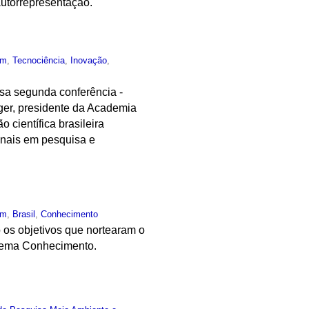
utorrepresentação.
um
,
Tecnociência
,
Inovação
,
sa segunda conferência -
eger, presidente da Academia
 científica brasileira
onais em pesquisa e
um
,
Brasil
,
Conhecimento
o os objetivos que nortearam o
 tema Conhecimento.