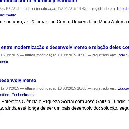
erência sobre interdisciplinaridade
06/10/2013
—
última modificação
19/02/2016 14:43
— registrado em:
Interdi
hecimento
de outubro, às 20 horas, no Centro Universitário Maria Antonia d
S
a entre modernização e desenvolvimento e relação deles co
16/04/2015
—
última modificação
10/08/2015 16:13
— registrado em:
Polo S
mento
S
 desenvolvimento
17/04/2015
—
última modificação
10/08/2015 16:08
— registrado em:
Educa
tífica
,
Conhecimento
 Palestras Ciência e Riqueza Social com José Galizia Tundisi 
s, ainda está longe de ser um país desenvolvido; solução, segu
o
S