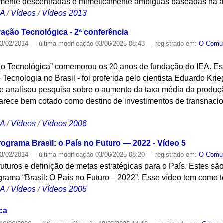
almente descentradas e mimeticamente ambíguas baseadas na a
CA
/
Vídeos
/
Vídeos 2013
vação Tecnológica - 2ª conferência
3/02/2014
—
última modificação
03/06/2025 08:43
— registrado em:
O Com
ão Tecnológica” comemorou os 20 anos de fundação do IEA. Es
 Tecnologia no Brasil - foi proferida pelo cientista Eduardo Kri
ue analisou pesquisa sobre o aumento da taxa média da produção
parece bem cotado como destino de investimentos de transnaci
CA
/
Vídeos
/
Vídeos 2006
ograma Brasil: o País no Futuro — 2022 - Vídeo 5
3/02/2014
—
última modificação
03/06/2025 08:20
— registrado em:
O Com
 futuros e definição de metas estratégicas para o País. Estes sã
ograma “Brasil: O País no Futuro – 2022”. Esse vídeo tem como
CA
/
Vídeos
/
Vídeos 2005
ca