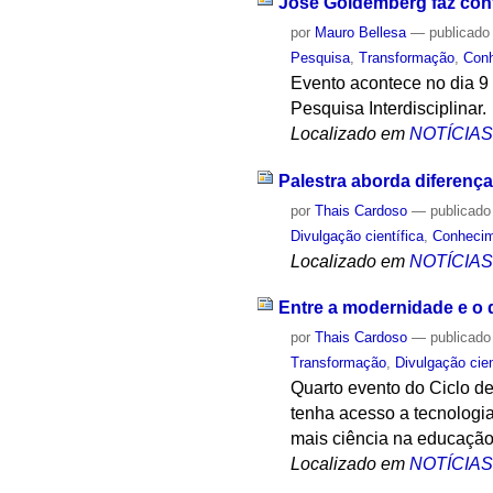
José Goldemberg faz conf
por
Mauro Bellesa
—
publicado
Pesquisa
,
Transformação
,
Con
Evento acontece no dia 9 
Pesquisa Interdisciplinar.
Localizado em
NOTÍCIA
Palestra aborda diferenç
por
Thais Cardoso
—
publicado
Divulgação científica
,
Conheci
Localizado em
NOTÍCIA
Entre a modernidade e o
por
Thais Cardoso
—
publicado
Transformação
,
Divulgação cien
Quarto evento do Ciclo de
tenha acesso a tecnologia
mais ciência na educaçã
Localizado em
NOTÍCIA