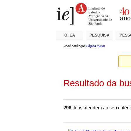
Ir
Ferramentas
Seções
para
Pessoais
o
conteúdo.
|
Ir
para
a
O IEA
PESQUISA
PESS
navegação
Você está aqui:
Página Inicial
Resultado da bu
298
itens atendem ao seu critéri