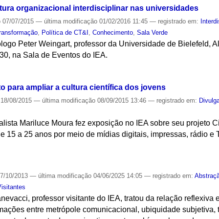
ura organizacional interdisciplinar nas universidades
o
07/07/2015
—
última modificação
01/02/2016 11:45
— registrado em:
Interd
ransformação
,
Política de CT&I
,
Conhecimento
,
Sala Verde
logo Peter Weingart, professor da Universidade de Bielefeld, 
h30, na Sala de Eventos do IEA.
S
o para ampliar a cultura científica dos jovens
18/08/2015
—
última modificação
08/09/2015 13:46
— registrado em:
Divulga
nalista Mariluce Moura fez exposição no IEA sobre seu projeto 
de 15 a 25 anos por meio de mídias digitais, impressas, rádio e 
S
7/10/2013
—
última modificação
04/06/2025 14:05
— registrado em:
Abstraç
Visitantes
vacci, professor visitante do IEA, tratou da relação reflexiva 
formações entre metrópole comunicacional, ubiquidade subjetiva,