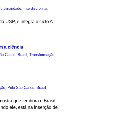
sciplinaridade
,
Interdisciplinar
,
a USP, e integra o ciclo A
m a ciência
ão Carlos
,
Brasil
,
Transformação
,
ção
,
Polo São Carlos
,
Brasil
,
mostra que, embora o Brasil
ndo ele, está na inserção de