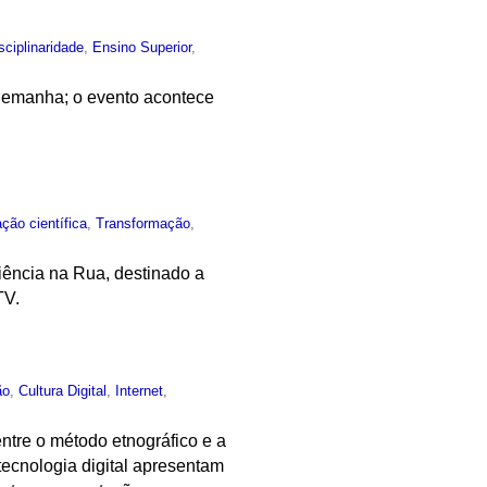
isciplinaridade
,
Ensino Superior
,
Alemanha; o evento acontece
ção científica
,
Transformação
,
Ciência na Rua, destinado a
TV.
ão
,
Cultura Digital
,
Internet
,
entre o método etnográfico e a
 tecnologia digital apresentam