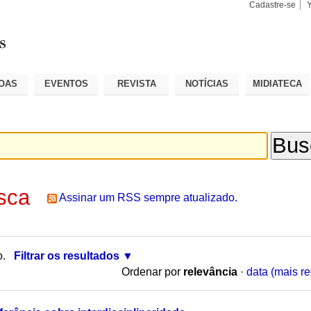
Cadastre-se
Busca
Busca
Avançad
OAS
EVENTOS
REVISTA
NOTÍCIAS
MIDIATECA
sca
Assinar um RSS sempre atualizado.
o.
Filtrar os resultados
Ordenar por
relevância
·
data (mais re