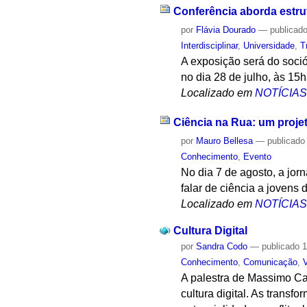
Conferência aborda estrut
por
Flávia Dourado
—
publicad
Interdisciplinar
,
Universidade
,
T
A exposição será do soció
no dia 28 de julho, às 15
Localizado em
NOTÍCIA
Ciência na Rua: um projet
por
Mauro Bellesa
—
publicado
Conhecimento
,
Evento
No dia 7 de agosto, a jor
falar de ciência a jovens 
Localizado em
NOTÍCIA
Cultura Digital
por
Sandra Codo
—
publicado
1
Conhecimento
,
Comunicação
,
A palestra de Massimo Cane
cultura digital. As trans