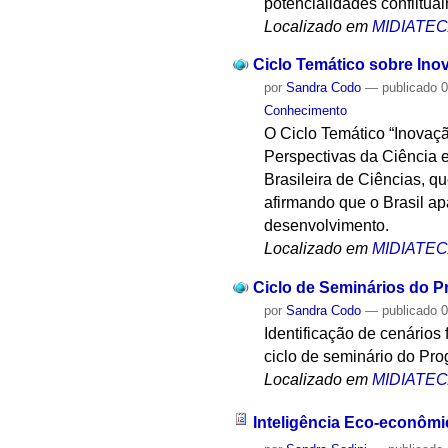
potencialidades conflitu
Localizado em
MIDIATE
Ciclo Temático sobre Ino
por
Sandra Codo
—
publicado
0
Conhecimento
O Ciclo Temático “Inovaç
Perspectivas da Ciência e
Brasileira de Ciências, q
afirmando que o Brasil a
desenvolvimento.
Localizado em
MIDIATE
Ciclo de Seminários do Pr
por
Sandra Codo
—
publicado
0
Identificação de cenários
ciclo de seminário do Pr
Localizado em
MIDIATE
Inteligência Eco-econômi