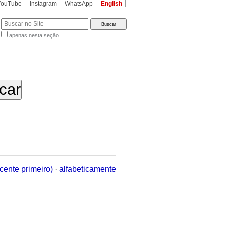
YouTube
Instagram
WhatsApp
English
apenas nesta seção
a…
cente primeiro)
·
alfabeticamente