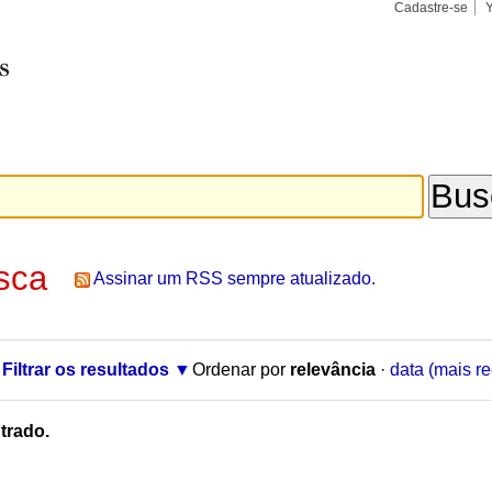
Cadastre-se
Busca
Busca
Avançad
sca
Assinar um RSS sempre atualizado.
Filtrar os resultados
Ordenar por
relevância
·
data (mais re
trado.