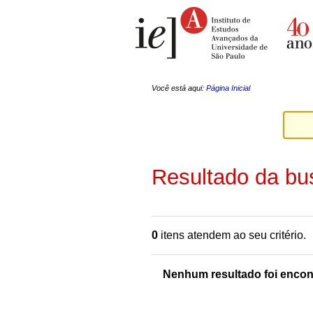
Ir
Ferramentas
para
Pessoais
o
conteúdo.
|
Ir
para
a
Você está aqui:
Página Inicial
navegação
Resultado da bu
0
itens atendem ao seu critério.
Nenhum resultado foi encon