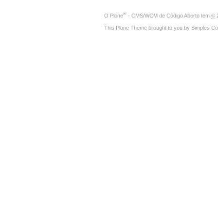
®
O
Plone
- CMS/WCM de Código Aberto
tem
©
2
This Plone Theme brought to you by
Simples Co