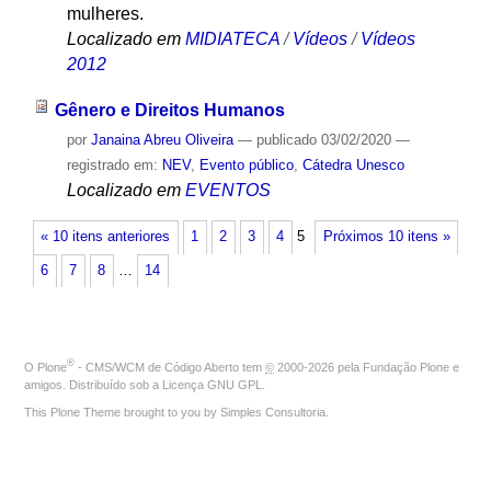
mulheres.
Localizado em
MIDIATECA
/
Vídeos
/
Vídeos
2012
Gênero e Direitos Humanos
por
Janaina Abreu Oliveira
—
publicado
03/02/2020
—
registrado em:
NEV
,
Evento público
,
Cátedra Unesco
Localizado em
EVENTOS
« 10 itens anteriores
1
2
3
4
5
Próximos 10 itens »
6
7
8
…
14
®
O
Plone
- CMS/WCM de Código Aberto
tem
©
2000-2026 pela
Fundação Plone
e
amigos. Distribuído sob a
Licença GNU GPL
.
This Plone Theme brought to you by
Simples Consultoria
.