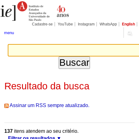
Ir
Ferramentas
Seções
para
Pessoais
o
conteúdo.
|
Cadastre-se
YouTube
Instagram
WhatsApp
English
Ir
para
menu
a
navegação
Resultado da busca
Assinar um RSS sempre atualizado.
137
itens atendem ao seu critério.
Filtrar os resultados