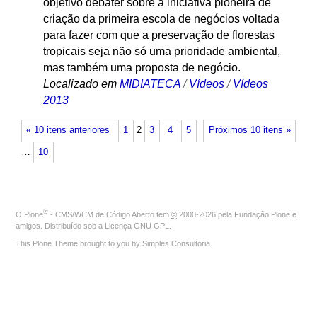
objetivo debater sobre a iniciativa pioneira de
criação da primeira escola de negócios voltada
para fazer com que a preservação de florestas
tropicais seja não só uma prioridade ambiental,
mas também uma proposta de negócio.
Localizado em
MIDIATECA
/
Vídeos
/
Vídeos
2013
« 10 itens anteriores
1
2
3
4
5
Próximos 10 itens »
…
10
®
O
Plone
- CMS/WCM de Código Aberto
tem
©
2000-2026 pela
Fundação Plone
e
amigos. Distribuído sob a
Licença GNU GPL
.
This Plone Theme brought to you by
Simples Consultoria
.