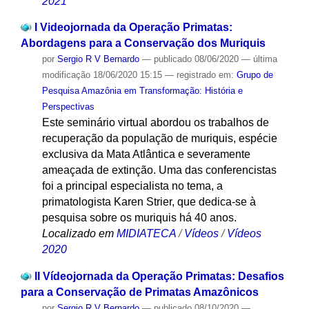
2021
I Videojornada da Operação Primatas:
Abordagens para a Conservação dos Muriquis
por
Sergio R V Bernardo
—
publicado
08/06/2020
—
última
modificação
18/06/2020 15:15
— registrado em:
Grupo de
Pesquisa Amazônia em Transformação: História e
Perspectivas
Este seminário virtual abordou os trabalhos de
recuperação da população de muriquis, espécie
exclusiva da Mata Atlântica e severamente
ameaçada de extinção. Uma das conferencistas
foi a principal especialista no tema, a
primatologista Karen Strier, que dedica-se à
pesquisa sobre os muriquis há 40 anos.
Localizado em
MIDIATECA
/
Vídeos
/
Vídeos
2020
II Vídeojornada da Operação Primatas: Desafios
para a Conservação de Primatas Amazônicos
por
Sergio R V Bernardo
—
publicado
08/10/2020
—