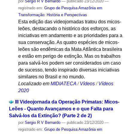
por
Sergio R V Bernardo
—
publicado
23/12/2020
—
registrado em:
Grupo de Pesquisa Amazônia em
Transformação: História e Perspectivas
Esta edição das videojornadas tratou dos micos-
leões, destacando o histórico dos esforços, as
iniciativas em andamento e as prioridades para a
sua conservação. As quatro espécies de micos-
leões são endêmicas da Mata Atlântica brasileira
e estão em perigo de extinção. Mas os trabalhos
para salvá-los podem ser considerados um caso
de sucesso, tendo inspirado diversas iniciativas
similares no Brasil e no mundo.
Localizado em
MIDIATECA
/
Vídeos
/
Vídeos
2020
III Videojornada da Operação Primatas: Micos-
Leões - Quanto Avançamos e o que Falta para
Salvá-los da Extinção? (Parte 2 de 2)
por
Sergio R V Bernardo
—
publicado
23/12/2020
—
registrado em:
Grupo de Pesquisa Amazônia em