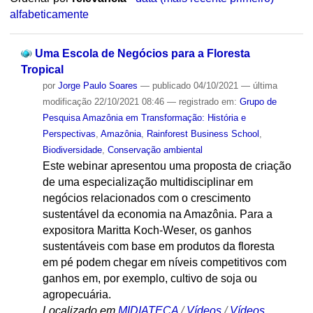
alfabeticamente
Uma Escola de Negócios para a Floresta
Tropical
por
Jorge Paulo Soares
—
publicado
04/10/2021
—
última
modificação
22/10/2021 08:46
— registrado em:
Grupo de
Pesquisa Amazônia em Transformação: História e
Perspectivas
,
Amazônia
,
Rainforest Business School
,
Biodiversidade
,
Conservação ambiental
Este webinar apresentou uma proposta de criação
de uma especialização multidisciplinar em
negócios relacionados com o crescimento
sustentável da economia na Amazônia. Para a
expositora Maritta Koch-Weser, os ganhos
sustentáveis com base em produtos da floresta
em pé podem chegar em níveis competitivos com
ganhos em, por exemplo, cultivo de soja ou
agropecuária.
Localizado em
MIDIATECA
/
Vídeos
/
Vídeos