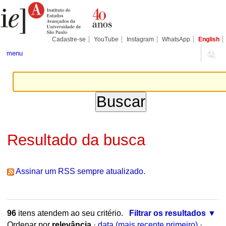
Ir
Ferramentas
Seções
para
Pessoais
o
conteúdo.
|
Cadastre-se
YouTube
Instagram
WhatsApp
English
Ir
para
menu
a
navegação
Resultado da busca
Assinar um RSS sempre atualizado.
96
itens atendem ao seu critério.
Filtrar os resultados
Ordenar por
relevância
·
data (mais recente primeiro)
·