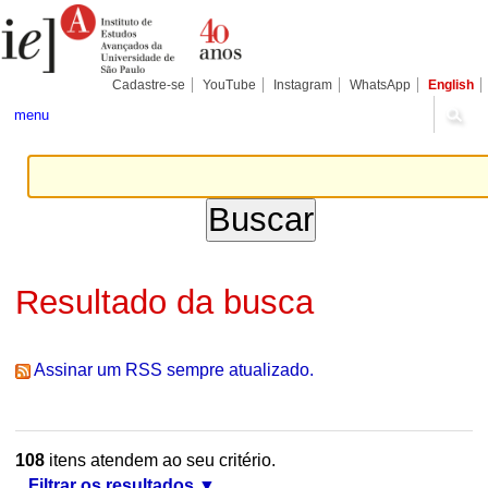
Ir
Ferramentas
Seções
para
Pessoais
o
conteúdo.
|
Cadastre-se
YouTube
Instagram
WhatsApp
English
Ir
para
menu
a
navegação
Resultado da busca
Assinar um RSS sempre atualizado.
108
itens atendem ao seu critério.
Filtrar os resultados