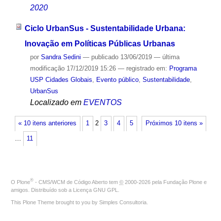
2020
Ciclo UrbanSus - Sustentabilidade Urbana:
Inovação em Políticas Públicas Urbanas
por
Sandra Sedini
—
publicado
13/06/2019
—
última
modificação
17/12/2019 15:26
— registrado em:
Programa
USP Cidades Globais
,
Evento público
,
Sustentabilidade
,
UrbanSus
Localizado em
EVENTOS
« 10 itens anteriores
1
2
3
4
5
Próximos 10 itens »
…
11
®
O
Plone
- CMS/WCM de Código Aberto
tem
©
2000-2026 pela
Fundação Plone
e
amigos. Distribuído sob a
Licença GNU GPL
.
This Plone Theme brought to you by
Simples Consultoria
.