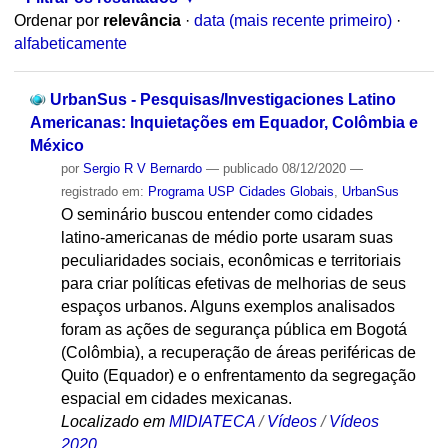
Ordenar por
relevância
·
data (mais recente primeiro)
·
alfabeticamente
UrbanSus - Pesquisas/Investigaciones Latino
Americanas: Inquietações em Equador, Colômbia e
México
por
Sergio R V Bernardo
—
publicado
08/12/2020
—
registrado em:
Programa USP Cidades Globais
,
UrbanSus
O seminário buscou entender como cidades
latino-americanas de médio porte usaram suas
peculiaridades sociais, econômicas e territoriais
para criar políticas efetivas de melhorias de seus
espaços urbanos. Alguns exemplos analisados
foram as ações de segurança pública em Bogotá
(Colômbia), a recuperação de áreas periféricas de
Quito (Equador) e o enfrentamento da segregação
espacial em cidades mexicanas.
Localizado em
MIDIATECA
/
Vídeos
/
Vídeos
2020