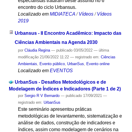
especialistas trataram deste assunto no 6°
encontro do ciclo Urbansus.
Localizado em
MIDIATECA
/
Vídeos
/
Vídeos
2019
Urbansus - II Encontro Acadêmico: Impacto das
Ciências Ambientais na Agenda 2030
por
Cláudia Regina
—
publicado
03/05/2022
—
última
modificação
21/06/2022 11:22
— registrado em:
Ciências
Ambientais
,
Evento público
,
UrbanSus
,
Evento online
Localizado em
EVENTOS
UrbanSus - Desafios Metodológicos e de
Modelagem de Índices e Indicadores (Parte 1 de 2)
por
Sergio R V Bernardo
—
publicado
17/09/2021
—
registrado em:
UrbanSus
Este seminário apresentou práticas
metodológicas de levantamento, sistematização e
análise de dados, construção de indicadores e
índices, assim como modelagem de cenários na