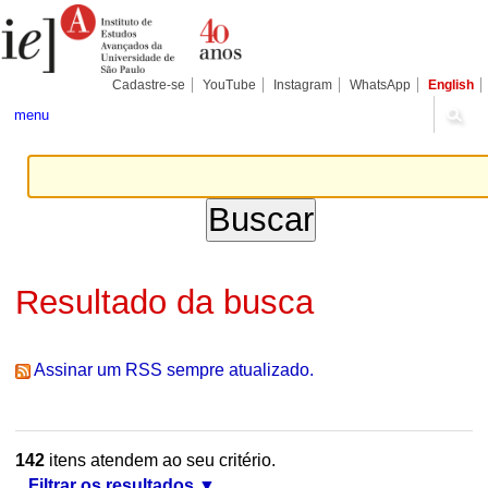
Ir
Ferramentas
Seções
para
Pessoais
o
conteúdo.
|
Cadastre-se
YouTube
Instagram
WhatsApp
English
Ir
para
menu
a
navegação
Resultado da busca
Assinar um RSS sempre atualizado.
142
itens atendem ao seu critério.
Filtrar os resultados