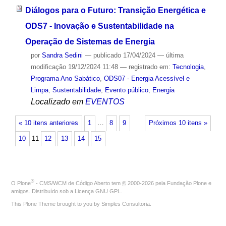
Diálogos para o Futuro: Transição Energética e
ODS7 - Inovação e Sustentabilidade na
Operação de Sistemas de Energia
por
Sandra Sedini
—
publicado
17/04/2024
—
última
modificação
19/12/2024 11:48
— registrado em:
Tecnologia
,
Programa Ano Sabático
,
ODS07 - Energia Acessível e
Limpa
,
Sustentabilidade
,
Evento público
,
Energia
Localizado em
EVENTOS
« 10 itens anteriores
1
…
8
9
Próximos 10 itens »
10
11
12
13
14
15
®
O
Plone
- CMS/WCM de Código Aberto
tem
©
2000-2026 pela
Fundação Plone
e
amigos. Distribuído sob a
Licença GNU GPL
.
This Plone Theme brought to you by
Simples Consultoria
.