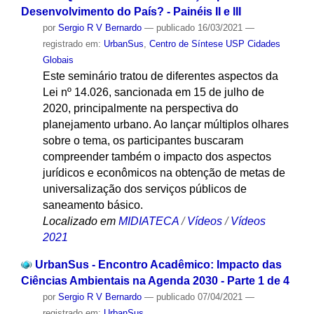
Desenvolvimento do País? - Painéis II e III
por
Sergio R V Bernardo
—
publicado
16/03/2021
—
registrado em:
UrbanSus
,
Centro de Síntese USP Cidades
Globais
Este seminário tratou de diferentes aspectos da
Lei nº 14.026, sancionada em 15 de julho de
2020, principalmente na perspectiva do
planejamento urbano. Ao lançar múltiplos olhares
sobre o tema, os participantes buscaram
compreender também o impacto dos aspectos
jurídicos e econômicos na obtenção de metas de
universalização dos serviços públicos de
saneamento básico.
Localizado em
MIDIATECA
/
Vídeos
/
Vídeos
2021
UrbanSus - Encontro Acadêmico: Impacto das
Ciências Ambientais na Agenda 2030 - Parte 1 de 4
por
Sergio R V Bernardo
—
publicado
07/04/2021
—
registrado em:
UrbanSus