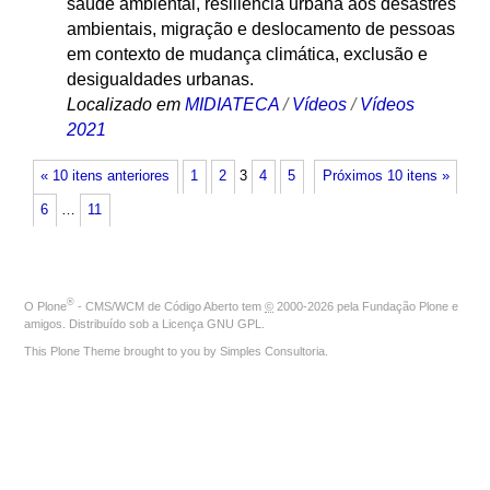
saúde ambiental, resiliência urbana aos desastres
ambientais, migração e deslocamento de pessoas
em contexto de mudança climática, exclusão e
desigualdades urbanas.
Localizado em
MIDIATECA
/
Vídeos
/
Vídeos
2021
« 10 itens anteriores
1
2
3
4
5
Próximos 10 itens »
6
…
11
®
O
Plone
- CMS/WCM de Código Aberto
tem
©
2000-2026 pela
Fundação Plone
e
amigos. Distribuído sob a
Licença GNU GPL
.
This Plone Theme brought to you by
Simples Consultoria
.