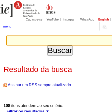
Ir
Ferramentas
Seções
para
Pessoais
o
conteúdo.
|
Cadastre-se
YouTube
Instagram
WhatsApp
English
Ir
para
menu
a
navegação
Resultado da busca
Assinar um RSS sempre atualizado.
108
itens atendem ao seu critério.
Filtrar os resultados