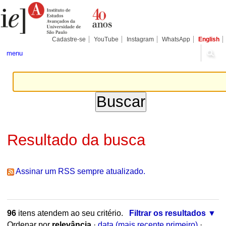
Ir
Ferramentas
Seções
para
Pessoais
o
conteúdo.
|
Cadastre-se
YouTube
Instagram
WhatsApp
English
Ir
para
menu
a
navegação
Resultado da busca
Assinar um RSS sempre atualizado.
96
itens atendem ao seu critério.
Filtrar os resultados
Ordenar por
relevância
·
data (mais recente primeiro)
·