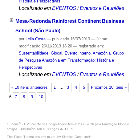
História e Perspectivas
Localizado em
EVENTOS
/
Eventos e Reuniões
Mesa-Redonda Rainforest Continent Business
School (São Paulo)
por
Leila Costa
—
publicado
16/07/2013
—
última
modificação
26/11/2013 18:20
— registrado em:
Sustentabilidade
,
Glocal
,
Evento interno
,
Amazônia
,
Grupo
de Pesquisa Amazônia em Transformação: História e
Perspectivas
Localizado em
EVENTOS
/
Eventos e Reuniões
« 10 itens anteriores
1
…
3
4
5
Próximos 10 itens »
6
7
8
9
10
®
O
Plone
- CMS/WCM de Código Aberto
tem
©
2000-2026 pela
Fundação Plone
e
amigos. Distribuído sob a
Licença GNU GPL
.
This Plone Theme brought to you by
Simples Consultoria
.