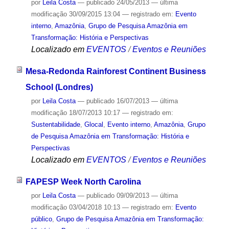
por
Leila Costa
—
publicado
24/05/2013
—
última
modificação
30/09/2015 13:04
— registrado em:
Evento
interno
,
Amazônia
,
Grupo de Pesquisa Amazônia em
Transformação: História e Perspectivas
Localizado em
EVENTOS
/
Eventos e Reuniões
Mesa-Redonda Rainforest Continent Business
School (Londres)
por
Leila Costa
—
publicado
16/07/2013
—
última
modificação
18/07/2013 10:17
— registrado em:
Sustentabilidade
,
Glocal
,
Evento interno
,
Amazônia
,
Grupo
de Pesquisa Amazônia em Transformação: História e
Perspectivas
Localizado em
EVENTOS
/
Eventos e Reuniões
FAPESP Week North Carolina
por
Leila Costa
—
publicado
09/09/2013
—
última
modificação
03/04/2018 10:13
— registrado em:
Evento
público
,
Grupo de Pesquisa Amazônia em Transformação: