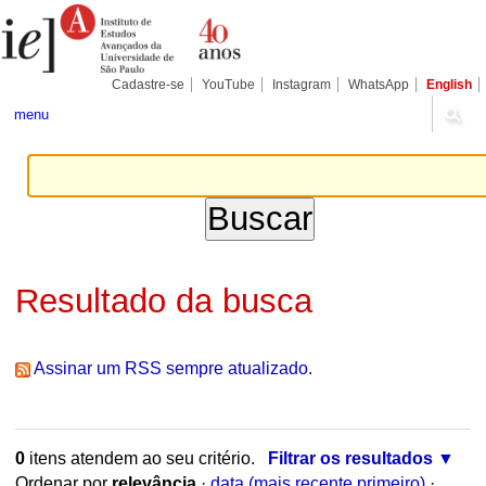
Ir
Ferramentas
para
Pessoais
o
conteúdo.
|
Cadastre-se
YouTube
Instagram
WhatsApp
English
Ir
para
menu
a
navegação
Resultado da busca
Assinar um RSS sempre atualizado.
0
itens atendem ao seu critério.
Filtrar os resultados
Ordenar por
relevância
·
data (mais recente primeiro)
·