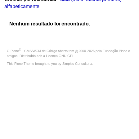
alfabeticamente
Nenhum resultado foi encontrado.
®
O
Plone
- CMS/WCM de Código Aberto
tem
©
2000-2026 pela
Fundação Plone
e
amigos. Distribuído sob a
Licença GNU GPL
.
This Plone Theme brought to you by
Simples Consultoria
.