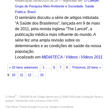
modificação
04/06/2025 09:29
— registrado em:
O Comum
,
Grupo de Pesquisa Meio Ambiente e Sociedade
,
Saúde
Pública
,
Brasil
O seminário discutiu a série de artigos intitulada
“A Saúde dos Brasileiros”, lançada em 9 de maio
de 2011, pela revista inglesa “The Lancet”, a
publicação médica mais influente do mundo. A
série fez uma ampla revisão sobre os
determinantes e as condições de saúde da nossa
população.
Localizado em
MIDIATECA
/
Vídeos
/
Vídeos 2011
« 10 itens anteriores
1
…
6
7
8
Próximos 10 itens »
9
10
11
12
…
33
®
O
Plone
- CMS/WCM de Código Aberto
tem
©
2000-2026 pela
Fundação Plone
e
amigos. Distribuído sob a
Licença GNU GPL
.
This Plone Theme brought to you by
Simples Consultoria
.