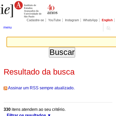
Ir
Ferramentas
Seções
para
Pessoais
o
conteúdo.
|
Cadastre-se
YouTube
Instagram
WhatsApp
English
Ir
para
menu
a
navegação
Resultado da busca
Assinar um RSS sempre atualizado.
330
itens atendem ao seu critério.
Filtrar os resultados