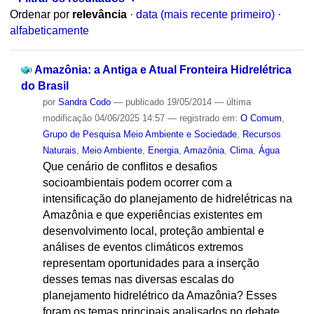
Ordenar por
relevância
·
data (mais recente primeiro)
·
alfabeticamente
Amazônia: a Antiga e Atual Fronteira Hidrelétrica
do Brasil
por
Sandra Codo
—
publicado
19/05/2014
—
última
modificação
04/06/2025 14:57
— registrado em:
O Comum
,
Grupo de Pesquisa Meio Ambiente e Sociedade
,
Recursos
Naturais
,
Meio Ambiente
,
Energia
,
Amazônia
,
Clima
,
Água
Que cenário de conflitos e desafios
socioambientais podem ocorrer com a
intensificação do planejamento de hidrelétricas na
Amazônia e que experiências existentes em
desenvolvimento local, proteção ambiental e
análises de eventos climáticos extremos
representam oportunidades para a inserção
desses temas nas diversas escalas do
planejamento hidrelétrico da Amazônia? Esses
foram os temas principais analisados no debate