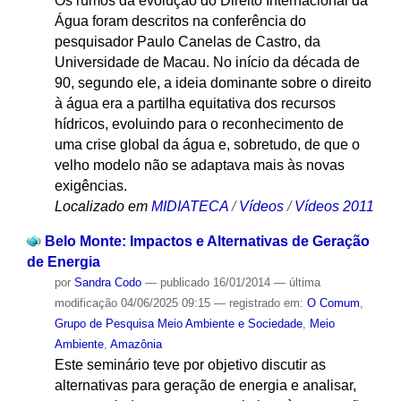
Os rumos da evolução do Direito Internacional da
Água foram descritos na conferência do
pesquisador Paulo Canelas de Castro, da
Universidade de Macau. No início da década de
90, segundo ele, a ideia dominante sobre o direito
à água era a partilha equitativa dos recursos
hídricos, evoluindo para o reconhecimento de
uma crise global da água e, sobretudo, de que o
velho modelo não se adaptava mais às novas
exigências.
Localizado em
MIDIATECA
/
Vídeos
/
Vídeos 2011
Belo Monte: Impactos e Alternativas de Geração
de Energia
por
Sandra Codo
—
publicado
16/01/2014
—
última
modificação
04/06/2025 09:15
— registrado em:
O Comum
,
Grupo de Pesquisa Meio Ambiente e Sociedade
,
Meio
Ambiente
,
Amazônia
Este seminário teve por objetivo discutir as
alternativas para geração de energia e analisar,