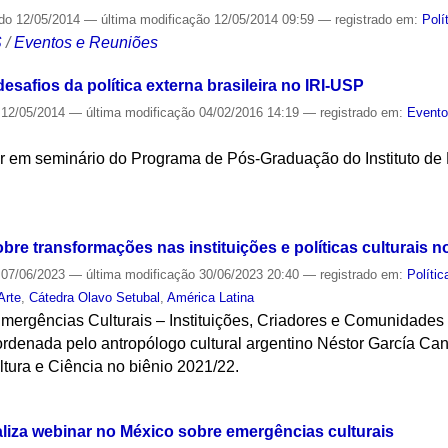
ado
12/05/2014
—
última modificação
12/05/2014 09:59
— registrado em:
Polí
S
/
Eventos e Reuniões
esafios da política externa brasileira no IRI-USP
12/05/2014
—
última modificação
04/02/2016 14:19
— registrado em:
Event
r em seminário do Programa de Pós-Graduação do Instituto de R
S
obre transformações nas instituições e políticas culturais n
07/06/2023
—
última modificação
30/06/2023 20:40
— registrado em:
Polític
Arte
,
Cátedra Olavo Setubal
,
América Latina
Emergências Culturais – Instituições, Criadores e Comunidades 
rdenada pelo antropólogo cultural argentino Néstor García Canc
ltura e Ciência no biênio 2021/22.
S
aliza webinar no México sobre emergências culturais