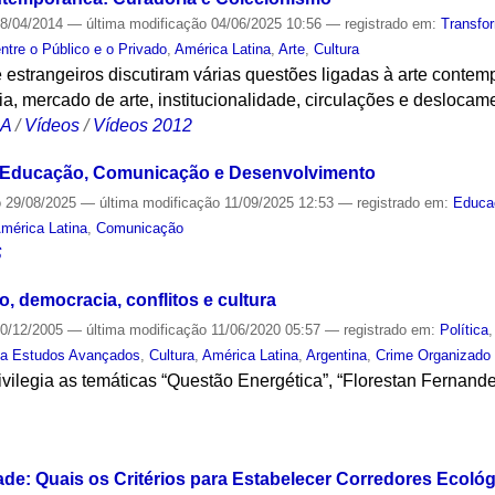
8/04/2014
—
última modificação
04/06/2025 10:56
— registrado em:
Transfo
ntre o Público e o Privado
,
América Latina
,
Arte
,
Cultura
 e estrangeiros discutiram várias questões ligadas à arte contem
ia, mercado de arte, institucionalidade, circulações e deslocam
CA
/
Vídeos
/
Vídeos 2012
: Educação, Comunicação e Desenvolvimento
o
29/08/2025
—
última modificação
11/09/2025 12:53
— registrado em:
Educa
mérica Latina
,
Comunicação
S
o, democracia, conflitos e cultura
0/12/2005
—
última modificação
11/06/2020 05:57
— registrado em:
Política
ta Estudos Avançados
,
Cultura
,
América Latina
,
Argentina
,
Crime Organizado
vilegia as temáticas “Questão Energética”, “Florestan Fernand
S
de: Quais os Critérios para Estabelecer Corredores Ecológ