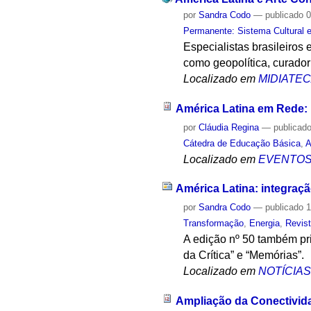
por
Sandra Codo
—
publicado
0
Permanente: Sistema Cultural e
Especialistas brasileiros
como geopolítica, curador
Localizado em
MIDIATE
América Latina em Rede
por
Cláudia Regina
—
publicad
Cátedra de Educação Básica
,
A
Localizado em
EVENTO
América Latina: integraçã
por
Sandra Codo
—
publicado
1
Transformação
,
Energia
,
Revis
A edição nº 50 também pri
da Crítica” e “Memórias”.
Localizado em
NOTÍCIA
Ampliação da Conectivida