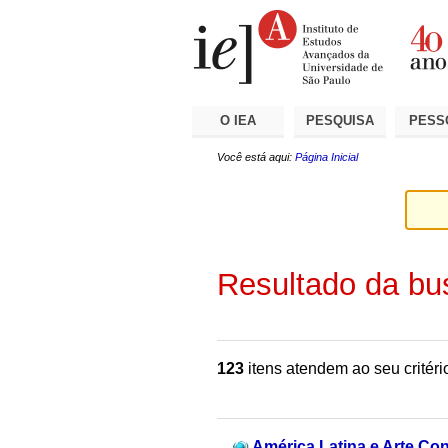
Ir
Ferramentas
Seções
para
Pessoais
o
conteúdo.
|
Ir
para
a
O IEA
PESQUISA
PESS
navegação
Você está aqui:
Página Inicial
Resultado da bu
123
itens atendem ao seu critéri
América Latina e Arte Co