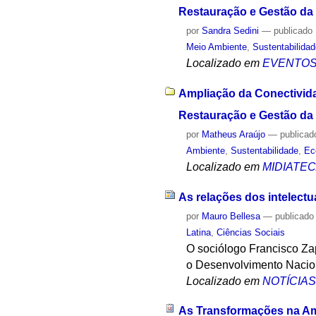
Restauração e Gestão d
por
Sandra Sedini
—
publicado
Meio Ambiente
,
Sustentabilida
Localizado em
EVENTO
Ampliação da Conectivida
Restauração e Gestão da 
por
Matheus Araújo
—
publicad
Ambiente
,
Sustentabilidade
,
Ec
Localizado em
MIDIATE
As relações dos intelect
por
Mauro Bellesa
—
publicado
Latina
,
Ciências Sociais
O sociólogo Francisco Zap
o Desenvolvimento Nacio
Localizado em
NOTÍCIA
As Transformações na Amér