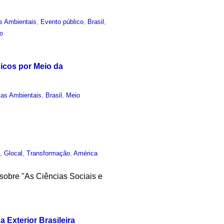
s Ambientais
,
Evento público
,
Brasil
,
o
icos por Meio da
ias Ambientais
,
Brasil
,
Meio
o
,
Glocal
,
Transformação
,
América
 sobre "As Ciências Sociais e
 Exterior Brasileira