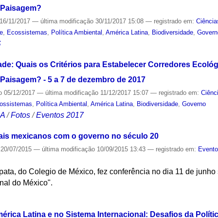
a Paisagem?
16/11/2017
—
última modificação
30/11/2017 15:08
— registrado em:
Ciência
de
,
Ecossistemas
,
Política Ambiental
,
América Latina
,
Biodiversidade
,
Govern
S
de: Quais os Critérios para Estabelecer Corredores Ecológ
Paisagem? - 5 a 7 de dezembro de 2017
o
05/12/2017
—
última modificação
11/12/2017 15:07
— registrado em:
Ciênc
ossistemas
,
Política Ambiental
,
América Latina
,
Biodiversidade
,
Governo
CA
/
Fotos
/
Eventos 2017
uais mexicanos com o governo no século 20
20/07/2015
—
última modificação
10/09/2015 13:43
— registrado em:
Event
ata, do Colegio de México, fez conferência no dia 11 de junho
nal do México".
S
ica Latina e no Sistema Internacional: Desafios da Política