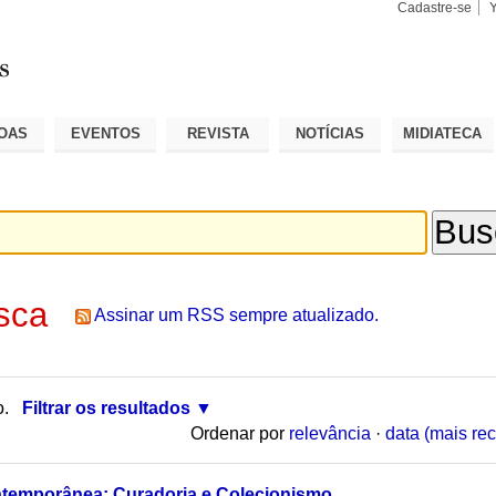
Cadastre-se
Busca
Busca
Avançad
OAS
EVENTOS
REVISTA
NOTÍCIAS
MIDIATECA
sca
Assinar um RSS sempre atualizado.
o.
Filtrar os resultados
Ordenar por
relevância
·
data (mais rec
ntemporânea: Curadoria e Colecionismo