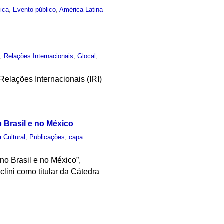
tica
,
Evento público
,
América Latina
o
,
Relações Internacionais
,
Glocal
,
elações Internacionais (IRI)
o Brasil e no México
a Cultural
,
Publicações
,
capa
no Brasil e no México”,
lini como titular da Cátedra