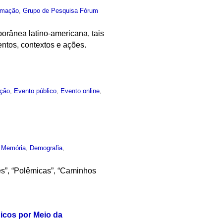
rmação
,
Grupo de Pesquisa Fórum
porânea latino-americana, tais
entos, contextos e ações.
ção
,
Evento público
,
Evento online
,
,
Memória
,
Demografia
,
es”, “Polêmicas”, “Caminhos
icos por Meio da