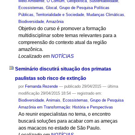
Meio Ambiente
,
O Comum
,
Geopolítica
,
Sustentabilidade
,
Ecossistemas
,
Glocal
,
Grupo de Pesquisa Políticas
Públicas, Territorialidade e Sociedade
,
Mudanças Climáticas
,
Biodiversidade
,
Amazônia
Objetivo do curso é promover a formação
multidisciplinar sobre temas relevantes para a
compreensão do contexto atual da região
amazônica.
Localizado em
NOTÍCIAS
Seminário discutirá situação dos primatas
paulistas sob risco de extinção
por
Fernanda Rezende
—
publicado
29/04/2015
—
última
modificação
29/04/2015 18:54
— registrado em:
Biodiversidade
,
Animais
,
Ecossistemas
,
Grupo de Pesquisa
Amazônia em Transformação: História e Perspectivas
Ao reunir especialistas no tema, o encontro
buscará soluções para acabar com as ameças
aos macacos no estado de São Paulo.
Localizado em
NOTÍCIAS