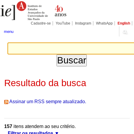
Ir
Ferramentas
Seções
para
Pessoais
o
conteúdo.
|
Cadastre-se
YouTube
Instagram
WhatsApp
English
Ir
para
menu
a
navegação
Resultado da busca
Assinar um RSS sempre atualizado.
157
itens atendem ao seu critério.
Filtrar os resultados