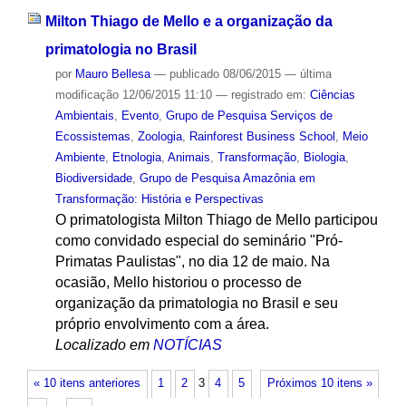
Milton Thiago de Mello e a organização da
primatologia no Brasil
por
Mauro Bellesa
—
publicado
08/06/2015
—
última
modificação
12/06/2015 11:10
— registrado em:
Ciências
Ambientais
,
Evento
,
Grupo de Pesquisa Serviços de
Ecossistemas
,
Zoologia
,
Rainforest Business School
,
Meio
Ambiente
,
Etnologia
,
Animais
,
Transformação
,
Biologia
,
Biodiversidade
,
Grupo de Pesquisa Amazônia em
Transformação: História e Perspectivas
O primatologista Milton Thiago de Mello participou
como convidado especial do seminário "Pró-
Primatas Paulistas", no dia 12 de maio. Na
ocasião, Mello historiou o processo de
organização da primatologia no Brasil e seu
próprio envolvimento com a área.
Localizado em
NOTÍCIAS
« 10 itens anteriores
1
2
3
4
5
Próximos 10 itens »