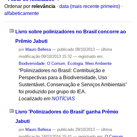
Ordenar por
relevância
·
data (mais recente primeiro)
·
alfabeticamente
Livro sobre polinizadores no Brasil concorre ao
Prêmio Jabuti
por
Mauro Bellesa
—
publicado
08/10/2013
—
última
modificação
09/10/2013 15:32
— registrado em:
Biodiversidade
,
O Comum
,
Ecologia
,
Meio Ambiente
“Polinizadores no Brasil: Contribuição e
Perspectivas para a Biodiversidade, Uso
Sustentável, Conservação e Serviços Ambientais"
foi produzido por grupo do IEA.
Localizado em
NOTÍCIAS
Livro 'Polinizadores do Brasil' ganha Prêmio
Jabuti
por
Mauro Bellesa
—
publicado
29/10/2013
—
última
modificação
18/02/2016 15:41
— registrado em:
O Comum
,