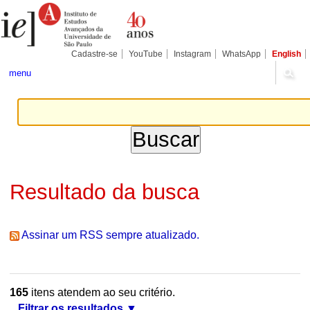
Ir
Ferramentas
Seções
para
Pessoais
o
conteúdo.
|
Cadastre-se
YouTube
Instagram
WhatsApp
English
Ir
para
menu
a
navegação
Resultado da busca
Assinar um RSS sempre atualizado.
165
itens atendem ao seu critério.
Filtrar os resultados