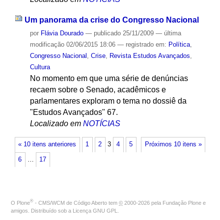
Um panorama da crise do Congresso Nacional
por
Flávia Dourado
—
publicado
25/11/2009
—
última
modificação
02/06/2015 18:06
— registrado em:
Política
,
Congresso Nacional
,
Crise
,
Revista Estudos Avançados
,
Cultura
No momento em que uma série de denúncias
recaem sobre o Senado, acadêmicos e
parlamentares exploram o tema no dossiê da
"Estudos Avançados" 67.
Localizado em
NOTÍCIAS
« 10 itens anteriores
1
2
3
4
5
Próximos 10 itens »
6
…
17
®
O
Plone
- CMS/WCM de Código Aberto
tem
©
2000-2026 pela
Fundação Plone
e
amigos. Distribuído sob a
Licença GNU GPL
.