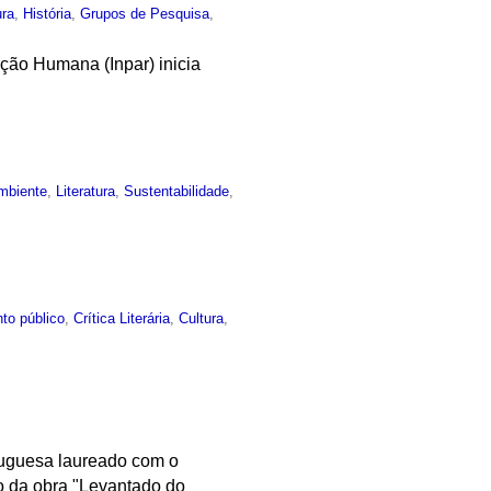
ura
,
História
,
Grupos de Pesquisa
,
ção Humana (Inpar) inicia
mbiente
,
Literatura
,
Sustentabilidade
,
to público
,
Crítica Literária
,
Cultura
,
tuguesa laureado com o
o da obra "Levantado do