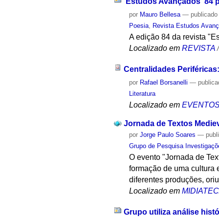
'Estudos Avançados' 84 p
por
Mauro Bellesa
—
publicado
Poesia
,
Revista Estudos Avan
A edição 84 da revista "E
Localizado em
REVISTA
Centralidades Periféricas
por
Rafael Borsanelli
—
public
Literatura
Localizado em
EVENTO
Jornada de Textos Medie
por
Jorge Paulo Soares
—
publ
Grupo de Pesquisa Investigaçõ
O evento "Jornada de Text
formação de uma cultura 
diferentes produções, ori
Localizado em
MIDIATE
Grupo utiliza análise his