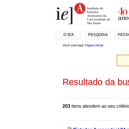
Ir
Ferramentas
Seções
para
Pessoais
o
conteúdo.
|
Ir
para
a
O IEA
PESQUISA
PESS
navegação
Você está aqui:
Página Inicial
Resultado da bu
203
itens atendem ao seu critéri