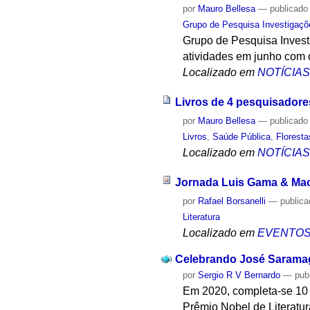
por
Mauro Bellesa
—
publicado
Grupo de Pesquisa Investigaçõ
Grupo de Pesquisa Invest
atividades em junho com c
Localizado em
NOTÍCIA
Livros de 4 pesquisadores
por
Mauro Bellesa
—
publicado
Livros
,
Saúde Pública
,
Floresta
Localizado em
NOTÍCIA
Jornada Luis Gama & Ma
por
Rafael Borsanelli
—
public
Literatura
Localizado em
EVENTO
Celebrando José Saramago
por
Sergio R V Bernardo
—
pub
Em 2020, completa-se 10 
Prêmio Nobel de Literatu