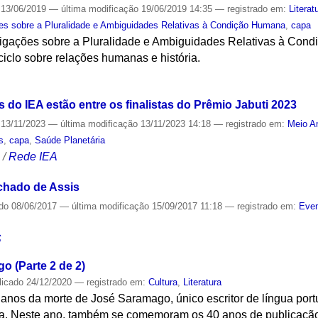
13/06/2019
—
última modificação
19/06/2019 14:35
— registrado em:
Literat
es sobre a Pluralidade e Ambiguidades Relativas à Condição Humana
,
capa
igações sobre a Pluralidade e Ambiguidades Relativas à Condi
iclo sobre relações humanas e história.
S
 do IEA estão entre os finalistas do Prêmio Jabuti 2023
13/11/2023
—
última modificação
13/11/2023 14:18
— registrado em:
Meio A
s
,
capa
,
Saúde Planetária
S
/
Rede IEA
chado de Assis
ado
08/06/2017
—
última modificação
15/09/2017 11:18
— registrado em:
Even
S
 (Parte 2 de 2)
licado
24/12/2020
— registrado em:
Cultura
,
Literatura
anos da morte de José Saramago, único escritor de língua por
ra. Neste ano, também se comemoram os 40 anos de publicaçã