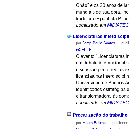
Chão" e os 20 anos de la
mundiais de sua obra, inc
tradutora espanhola Pilar 
Localizado em
MIDIATE
Licenciaturas Interdiscip
por
Jorge Paulo Soares
—
publ
inCEPTE
O evento "Licenciaturas i
um debate internacional s
discussão percorreu as e
licenciaturas interdiscipl
Universidad de Buenos Air
identificados estratégia
e transformadora, às comp
Localizado em
MIDIATE
Precarização do trabalh
por
Mauro Bellesa
—
publicado