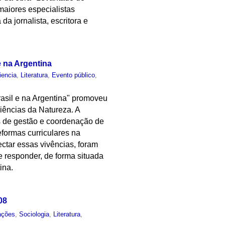
maiores especialistas
a jornalista, escritora e
e na Argentina
iencia
,
Literatura
,
Evento público
,
Brasil e na Argentina" promoveu
iências da Natureza. A
os de gestão e coordenação de
reformas curriculares na
ctar essas vivências, foram
 responder, de forma situada
ina.
08
ações
,
Sociologia
,
Literatura
,