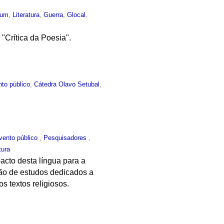
mum
,
Literatura
,
Guerra
,
Glocal
,
"Crítica da Poesia".
to público
,
Cátedra Olavo Setubal
,
vento público
,
Pesquisadores
,
tura
acto desta língua para a
ão de estudos dedicados a
s textos religiosos.