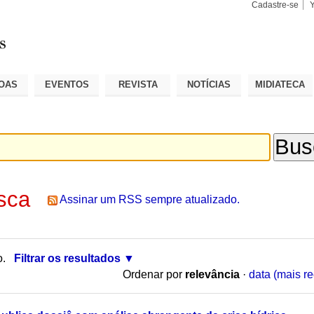
Cadastre-se
Busca
Busca
Avançad
OAS
EVENTOS
REVISTA
NOTÍCIAS
MIDIATECA
sca
Assinar um RSS sempre atualizado.
o.
Filtrar os resultados
Ordenar por
relevância
·
data (mais re