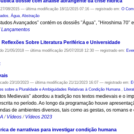
ublica dossiê com análise abrangente da crise hídrica
27/08/2015
—
última modificação
18/11/2015 07:16
— registrado em:
O Co
çados
,
Água
,
Abstração
studos Avançados" contém os dossiês "Água", "Hiroshima 70" e 
/
Lançamentos
: Reflexões Sobre Literatura Periférica e Universidade
ado
21/05/2018
—
última modificação
25/07/2018 12:30
— registrado em:
Even
S
vais
icado
23/10/2023
—
última modificação
21/11/2023 16:07
— registrado em:
E
es sobre a Pluralidade e Ambiguidades Relativas à Condição Humana
,
Litera
os Medievais" abordou a tradição nos textos medievais e o imp
escrita no período. Ao longo da programação houve apresentaç
undas de ambientes diversos, tais como as gestas, os romans e o
CA
/
Vídeos
/
Vídeos 2023
tórica de narrativas para investigar condição humana