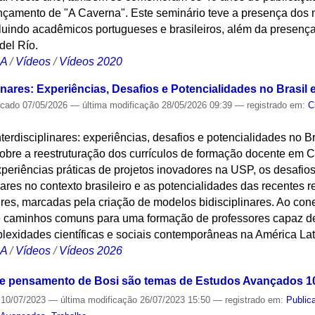
nçamento de "A Caverna". Este seminário teve a presença dos 
luindo acadêmicos portugueses e brasileiros, além da presença d
del Río.
CA
/
Vídeos
/
Vídeos 2020
linares: Experiências, Desafios e Potencialidades no Brasil 
icado
07/05/2026
—
última modificação
28/05/2026 09:39
— registrado em:
C
nterdisciplinares: experiências, desafios e potencialidades no 
obre a reestruturação dos currículos de formação docente em C
xperiências práticas de projetos inovadores na USP, os desafi
inares no contexto brasileiro e as potencialidades das recentes 
es, marcadas pela criação de modelos bidisciplinares. Ao cone
s e caminhos comuns para uma formação de professores capaz de
lexidades científicas e sociais contemporâneas na América Lat
CA
/
Vídeos
/
Vídeos 2026
o e pensamento de Bosi são temas de Estudos Avançados 1
10/07/2023
—
última modificação
26/07/2023 15:50
— registrado em:
Public