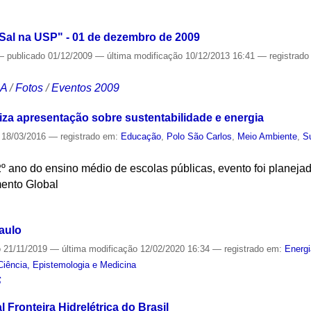
S
-Sal na USP" - 01 de dezembro de 2009
—
publicado
01/12/2009
—
última modificação
10/12/2013 16:41
— registrad
CA
/
Fotos
/
Eventos 2009
iza apresentação sobre sustentabilidade e energia
18/03/2016
— registrado em:
Educação
,
Polo São Carlos
,
Meio Ambiente
,
S
2º ano do ensino médio de escolas públicas, evento foi planej
mento Global
S
aulo
o
21/11/2019
—
última modificação
12/02/2020 16:34
— registrado em:
Energ
Ciência, Epistemologia e Medicina
S
 Fronteira Hidrelétrica do Brasil