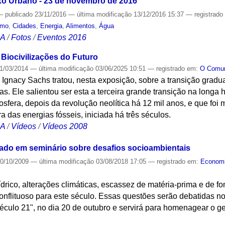
xo Urbano - 23 de novembro de 2016
—
publicado
23/11/2016
—
última modificação
13/12/2016 15:37
— registrad
smo
,
Cidades
,
Energia
,
Alimentos
,
Água
CA
/
Fotos
/
Eventos 2016
Biocivilizações do Futuro
1/03/2014
—
última modificação
03/06/2025 10:51
— registrado em:
O Com
Ignacy Sachs tratou, nesta exposição, sobre a transição gradua
s. Ele salientou ser esta a terceira grande transição na longa 
sfera, depois da revolução neolítica há 12 mil anos, e que fo
a das energias fósseis, iniciada há três séculos.
CA
/
Vídeos
/
Vídeos 2008
do em seminário sobre desafios socioambientais
0/10/2009
—
última modificação
03/08/2018 17:05
— registrado em:
Econom
drico, alterações climáticas, escassez de matéria-prima e de fo
onflituoso para este século. Essas questões serão debatidas n
culo 21", no dia 20 de outubro e servirá para homenagear o ge