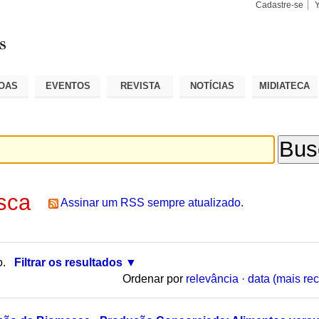
Cadastre-se
Busca
Busca
Avançad
OAS
EVENTOS
REVISTA
NOTÍCIAS
MIDIATECA
sca
Assinar um RSS sempre atualizado.
o.
Filtrar os resultados
Ordenar por
relevância
·
data (mais rec