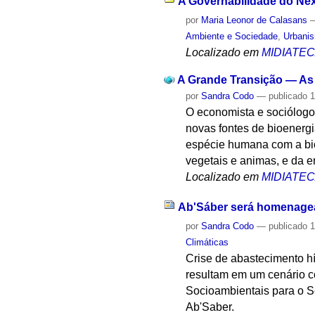
A Governabilidade do Ne
por
Maria Leonor de Calasans
Ambiente e Sociedade
,
Urbani
Localizado em
MIDIATE
A Grande Transição — As 
por
Sandra Codo
—
publicado
1
O economista e sociólogo 
novas fontes de bioenergia
espécie humana com a bio
vegetais e animas, e da er
Localizado em
MIDIATE
Ab'Sáber será homenagea
por
Sandra Codo
—
publicado
1
Climáticas
Crise de abastecimento hí
resultam em um cenário c
Socioambientais para o Sé
Ab'Saber.