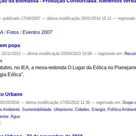
zação da Biomassa - Produção Consorciada: Alimentos versus
—
publicado
17/04/2007
—
última modificação
29/01/2014 15:12
— registrad
CA
/
Fotos
/
Eventos 2007
o em popa
o
22/11/2012
—
última modificação
03/04/2013 14:58
— registrado em:
Recur
ia
utubro, no IEA, a mesa-redonda O Lugar da Eólica no Planejam
gia Eólica".
S
xo Urbano
25/10/2016
—
última modificação
17/05/2022 11:36
— registrado em:
Grupo 
o Ambiente
,
Sustentabilidade
,
Urbanismo
,
Cidades
,
Energia
,
Política Ambient
entar
,
Água
S