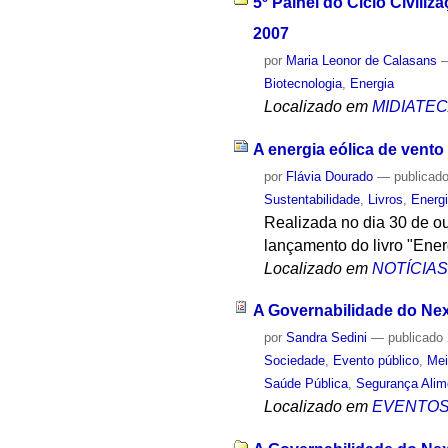
5º Painel do Ciclo Civili
2007
por
Maria Leonor de Calasans
Biotecnologia
,
Energia
Localizado em
MIDIATE
A energia eólica de vent
por
Flávia Dourado
—
publicad
Sustentabilidade
,
Livros
,
Energ
Realizada no dia 30 de o
lançamento do livro "Ener
Localizado em
NOTÍCIA
A Governabilidade do Ne
por
Sandra Sedini
—
publicado
Sociedade
,
Evento público
,
Mei
Saúde Pública
,
Segurança Alim
Localizado em
EVENTO