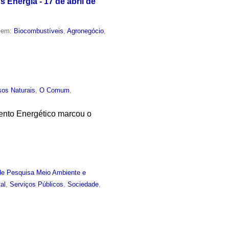
 Energia - 17 de abril de
o em:
Biocombustíveis
,
Agronegócio
,
sos Naturais
,
O Comum
,
ento Energético marcou o
de Pesquisa Meio Ambiente e
al
,
Serviços Públicos
,
Sociedade
,