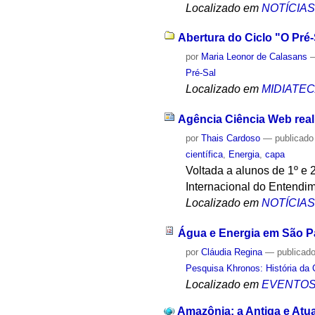
Localizado em
NOTÍCIA
Abertura do Ciclo "O Pré
por
Maria Leonor de Calasans
Pré-Sal
Localizado em
MIDIATE
Agência Ciência Web real
por
Thais Cardoso
—
publicado
científica
,
Energia
,
capa
Voltada a alunos de 1º e 
Internacional do Entendi
Localizado em
NOTÍCIA
Água e Energia em São P
por
Cláudia Regina
—
publicad
Pesquisa Khronos: História da 
Localizado em
EVENTO
Amazônia: a Antiga e Atual