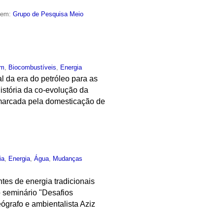
o em:
Grupo de Pesquisa Meio
um
,
Biocombustíveis
,
Energia
l da era do petróleo para as
história da co-evolução da
i marcada pela domesticação de
ia
,
Energia
,
Água
,
Mudanças
ntes de energia tradicionais
o seminário "Desafios
ógrafo e ambientalista Aziz