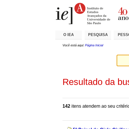
Ir
Ferramentas
Seções
para
Pessoais
o
conteúdo.
|
Ir
para
a
O IEA
PESQUISA
PESS
navegação
Você está aqui:
Página Inicial
Resultado da bu
142
itens atendem ao seu critéri