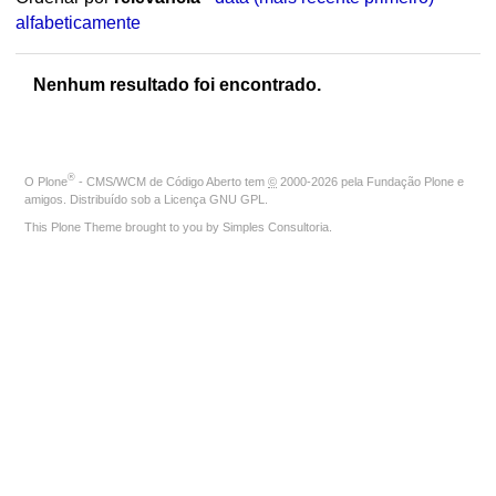
alfabeticamente
Nenhum resultado foi encontrado.
®
O
Plone
- CMS/WCM de Código Aberto
tem
©
2000-2026 pela
Fundação Plone
e
amigos. Distribuído sob a
Licença GNU GPL
.
This Plone Theme brought to you by
Simples Consultoria
.