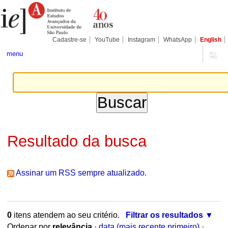
Ir
Ferramentas
para
Pessoais
o
conteúdo.
|
Cadastre-se
YouTube
Instagram
WhatsApp
English
Ir
para
menu
a
navegação
Resultado da busca
Assinar um RSS sempre atualizado.
0
itens atendem ao seu critério.
Filtrar os resultados
Ordenar por
relevância
·
data (mais recente primeiro)
·