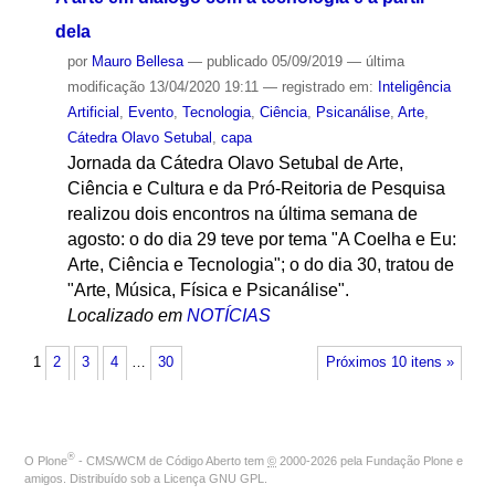
dela
por
Mauro Bellesa
—
publicado
05/09/2019
—
última
modificação
13/04/2020 19:11
— registrado em:
Inteligência
Artificial
,
Evento
,
Tecnologia
,
Ciência
,
Psicanálise
,
Arte
,
Cátedra Olavo Setubal
,
capa
Jornada da Cátedra Olavo Setubal de Arte,
Ciência e Cultura e da Pró-Reitoria de Pesquisa
realizou dois encontros na última semana de
agosto: o do dia 29 teve por tema "A Coelha e Eu:
Arte, Ciência e Tecnologia"; o do dia 30, tratou de
"Arte, Música, Física e Psicanálise".
Localizado em
NOTÍCIAS
1
2
3
4
…
30
Próximos 10 itens »
®
O
Plone
- CMS/WCM de Código Aberto
tem
©
2000-2026 pela
Fundação Plone
e
amigos. Distribuído sob a
Licença GNU GPL
.