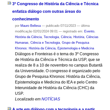
3º Congresso de História da Ciência e Técnica
enfatiza diálogo com outras áreas do
conhecimento
por
Mauro Bellesa
—
publicado
07/11/2023
—
última
modificação
02/01/2024 09:01
— registrado em:
Evento
,
História da Ciência
,
Tecnologia
,
Ciência
,
História
,
Ciências
Humanas
,
Ciência e Tecnologia
,
Grupo de Pesquisa
Khronos: História da Ciência, Epistemologia e Medicina
Diálogos e Fronteiras é o tema do 3º Congresso
de História da Ciência e Técnica da USP, que se
realiza de 8 a 10 de novembro no campus Butantã
da Universidade. O congresso é organizado pelo
Grupo de Pesquisa Khronos: História da Ciência,
Epistemologia e Medicina do IEA e pelo Centro
Interunidade de História da Ciência (CHC) da
USP.
Localizado em
NOTÍCIAS
A arte em diálogo com a tecnologia e a partir