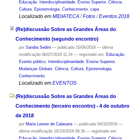
Educação
,
Interdisciplinaridade
,
Ensino Superior
,
Ciência
,
Cultura
,
Epistemologia
,
Conhecimento
,
capa
Localizado em
MIDIATECA
/
Fotos
/
Eventos 2018
(Re)discussão Sobre as Grandes Áreas do
Conhecimento (segundo encontro)
por
Sandra Sedini
—
publicado
15/06/2018
—
última
modificação
06/07/2018 11:24
— registrado em:
Educação
,
Evento público
,
Interdisciplinaridade
,
Ensino Superior
,
Mudanças Globais
,
Ciência
,
Cultura
,
Epistemologia
,
Conhecimento
Localizado em
EVENTOS
(Re)discussão Sobre as Grandes Áreas do
Conhecimento (terceiro encontro) - 4 de outubro
de 2018
por
Maria Leonor de Calasans
—
publicado
04/10/2018
—
última modificação
16/10/2018 09:36
— registrado em:
Educação
,
Interdisciplinaridade
,
Ensino Superior
,
Ciência
,