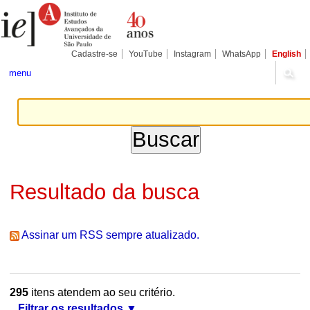
Ir
Ferramentas
Seções
para
Pessoais
o
conteúdo.
|
Cadastre-se
YouTube
Instagram
WhatsApp
English
Ir
para
menu
a
navegação
Resultado da busca
Assinar um RSS sempre atualizado.
295
itens atendem ao seu critério.
Filtrar os resultados