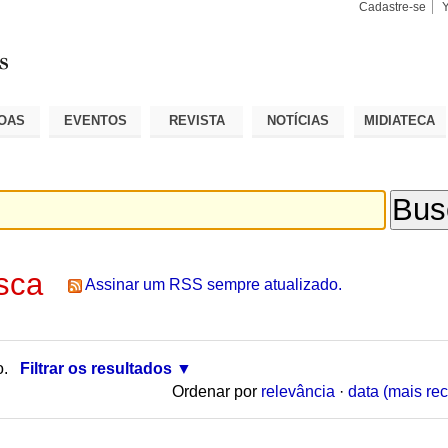
Cadastre-se
Busca
Busca
Avançad
OAS
EVENTOS
REVISTA
NOTÍCIAS
MIDIATECA
sca
Assinar um RSS sempre atualizado.
o.
Filtrar os resultados
Ordenar por
relevância
·
data (mais rec