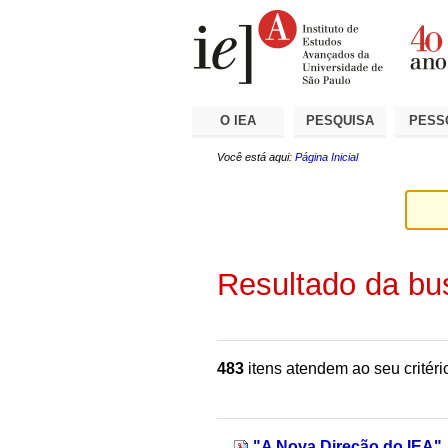
Ir
Ferramentas
Seções
para
Pessoais
o
conteúdo.
|
Ir
para
a
O IEA
PESQUISA
PESS
navegação
Você está aqui:
Página Inicial
Resultado da bu
483
itens atendem ao seu critéri
"A Nova Direção do IEA"