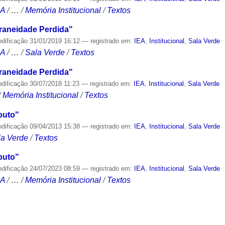
CA
/
…
/
Memória Institucional
/
Textos
aneidade Perdida"
odificação
31/01/2019 16:12
— registrado em:
IEA
,
Institucional
,
Sala Verde
CA
/
…
/
Sala Verde
/
Textos
aneidade Perdida"
odificação
30/07/2018 11:23
— registrado em:
IEA
,
Institucional
,
Sala Verde
/
Memória Institucional
/
Textos
puto"
odificação
09/04/2013 15:38
— registrado em:
IEA
,
Institucional
,
Sala Verde
la Verde
/
Textos
puto"
odificação
24/07/2023 08:59
— registrado em:
IEA
,
Institucional
,
Sala Verde
CA
/
…
/
Memória Institucional
/
Textos