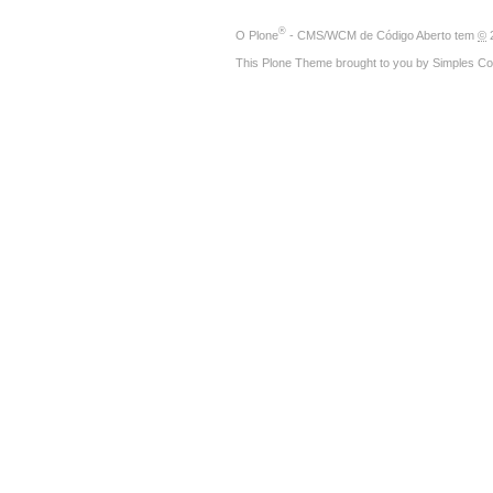
®
O
Plone
- CMS/WCM de Código Aberto
tem
©
2
This Plone Theme brought to you by
Simples Co