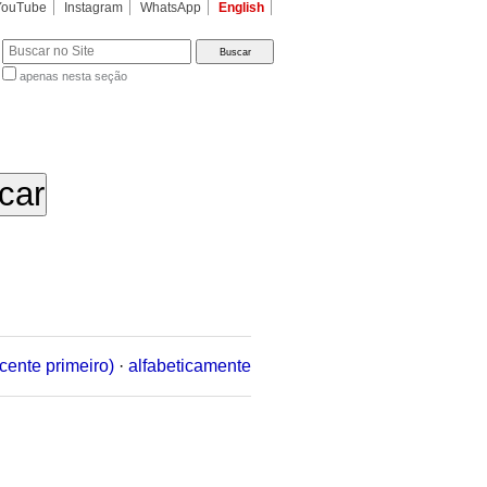
YouTube
Instagram
WhatsApp
English
apenas nesta seção
a…
cente primeiro)
·
alfabeticamente