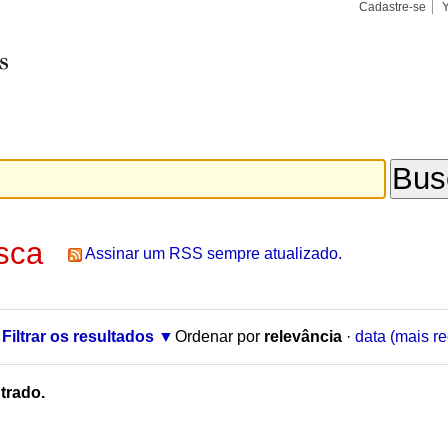
Cadastre-se
Busca
Busca
Avançad
sca
Assinar um RSS sempre atualizado.
Filtrar os resultados
Ordenar por
relevância
·
data (mais re
trado.