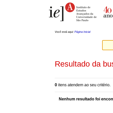
Ir
Ferramentas
para
Pessoais
o
conteúdo.
|
Ir
para
a
Você está aqui:
Página Inicial
navegação
Resultado da bu
0
itens atendem ao seu critério.
Nenhum resultado foi encon