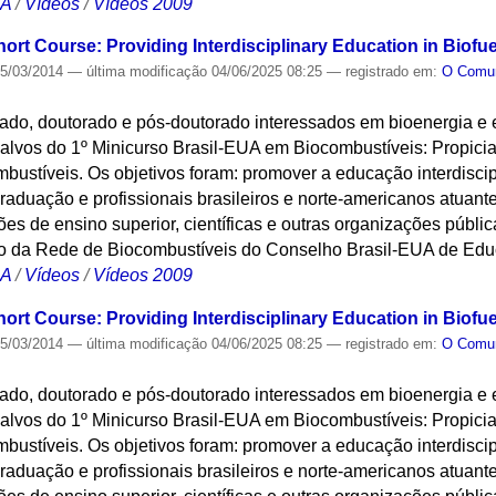
CA
/
Vídeos
/
Vídeos 2009
hort Course: Providing Interdisciplinary Education in Biofu
5/03/2014
—
última modificação
04/06/2025 08:25
— registrado em:
O Com
ado, doutorado e pós-doutorado interessados em bioenergia e
alvos do 1º Minicurso Brasil-EUA em Biocombustíveis: Propicia
bustíveis. Os objetivos foram: promover a educação interdisci
aduação e profissionais brasileiros e norte-americanos atuantes
ções de ensino superior, científicas e outras organizações públic
o da Rede de Biocombustíveis do Conselho Brasil-EUA de Edu
CA
/
Vídeos
/
Vídeos 2009
hort Course: Providing Interdisciplinary Education in Biofu
5/03/2014
—
última modificação
04/06/2025 08:25
— registrado em:
O Com
ado, doutorado e pós-doutorado interessados em bioenergia e
alvos do 1º Minicurso Brasil-EUA em Biocombustíveis: Propicia
bustíveis. Os objetivos foram: promover a educação interdisci
aduação e profissionais brasileiros e norte-americanos atuantes