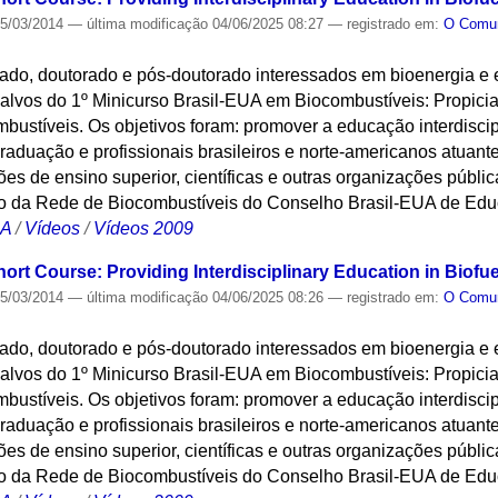
5/03/2014
—
última modificação
04/06/2025 08:27
— registrado em:
O Com
ado, doutorado e pós-doutorado interessados em bioenergia e
alvos do 1º Minicurso Brasil-EUA em Biocombustíveis: Propicia
bustíveis. Os objetivos foram: promover a educação interdisci
aduação e profissionais brasileiros e norte-americanos atuantes
ções de ensino superior, científicas e outras organizações públic
o da Rede de Biocombustíveis do Conselho Brasil-EUA de Edu
CA
/
Vídeos
/
Vídeos 2009
hort Course: Providing Interdisciplinary Education in Biofu
5/03/2014
—
última modificação
04/06/2025 08:26
— registrado em:
O Com
ado, doutorado e pós-doutorado interessados em bioenergia e
alvos do 1º Minicurso Brasil-EUA em Biocombustíveis: Propicia
bustíveis. Os objetivos foram: promover a educação interdisci
aduação e profissionais brasileiros e norte-americanos atuantes
ções de ensino superior, científicas e outras organizações públic
o da Rede de Biocombustíveis do Conselho Brasil-EUA de Edu