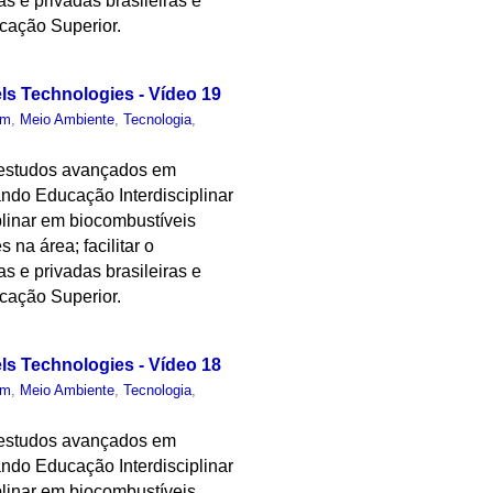
as e privadas brasileiras e
cação Superior.
els Technologies - Vídeo 19
um
,
Meio Ambiente
,
Tecnologia
,
 estudos avançados em
ndo Educação Interdisciplinar
plinar em biocombustíveis
 na área; facilitar o
as e privadas brasileiras e
cação Superior.
els Technologies - Vídeo 18
um
,
Meio Ambiente
,
Tecnologia
,
 estudos avançados em
ndo Educação Interdisciplinar
plinar em biocombustíveis