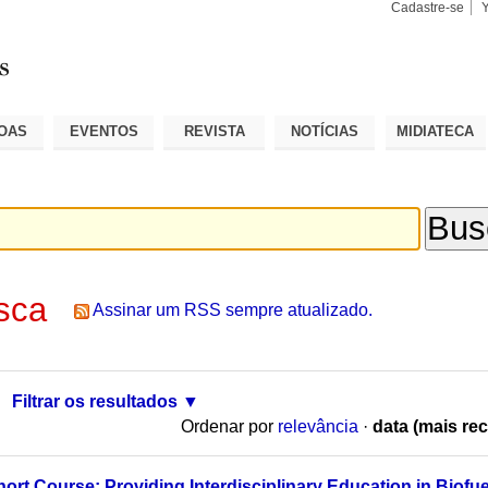
Cadastre-se
Busca
Busca
Avançad
OAS
EVENTOS
REVISTA
NOTÍCIAS
MIDIATECA
sca
Assinar um RSS sempre atualizado.
Filtrar os resultados
Ordenar por
relevância
·
data (mais rec
hort Course: Providing Interdisciplinary Education in Biofu