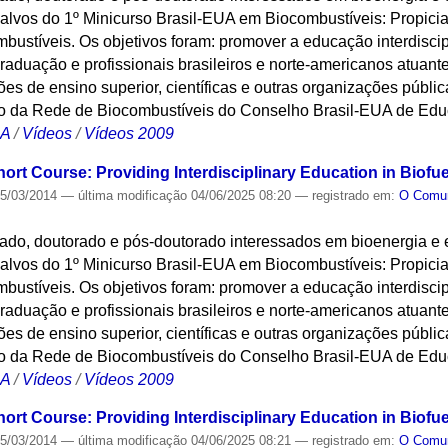
alvos do 1º Minicurso Brasil-EUA em Biocombustíveis: Propicia
bustíveis. Os objetivos foram: promover a educação interdisci
aduação e profissionais brasileiros e norte-americanos atuantes
ções de ensino superior, científicas e outras organizações públic
o da Rede de Biocombustíveis do Conselho Brasil-EUA de Edu
CA
/
Vídeos
/
Vídeos 2009
hort Course: Providing Interdisciplinary Education in Biofu
5/03/2014
—
última modificação
04/06/2025 08:20
— registrado em:
O Com
ado, doutorado e pós-doutorado interessados em bioenergia e
alvos do 1º Minicurso Brasil-EUA em Biocombustíveis: Propicia
bustíveis. Os objetivos foram: promover a educação interdisci
aduação e profissionais brasileiros e norte-americanos atuantes
ções de ensino superior, científicas e outras organizações públic
o da Rede de Biocombustíveis do Conselho Brasil-EUA de Edu
CA
/
Vídeos
/
Vídeos 2009
hort Course: Providing Interdisciplinary Education in Biofu
5/03/2014
—
última modificação
04/06/2025 08:21
— registrado em:
O Com