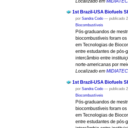
Localizado em
MIDIATE
1st Brazil-USA Biofuels S
por
Sandra Codo
—
publicado
2
Biocombustíveis
Pós-graduandos de mestr
biocombustíveis foram os 
em Tecnologias de Biocom
entre estudantes de pós-gr
intercâmbio entre institui
norte-americanas por mei
Localizado em
MIDIATE
1st Brazil-USA Biofuels S
por
Sandra Codo
—
publicado
2
Biocombustíveis
Pós-graduandos de mestr
biocombustíveis foram os 
em Tecnologias de Biocom
entre estudantes de pós-gr