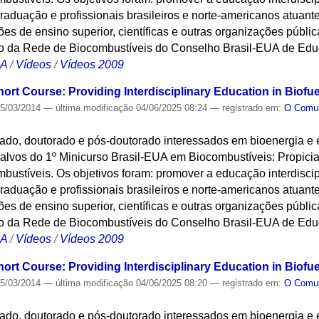
aduação e profissionais brasileiros e norte-americanos atuantes
ções de ensino superior, científicas e outras organizações públic
o da Rede de Biocombustíveis do Conselho Brasil-EUA de Edu
CA
/
Vídeos
/
Vídeos 2009
hort Course: Providing Interdisciplinary Education in Biofu
5/03/2014
—
última modificação
04/06/2025 08:24
— registrado em:
O Com
ado, doutorado e pós-doutorado interessados em bioenergia e
alvos do 1º Minicurso Brasil-EUA em Biocombustíveis: Propicia
bustíveis. Os objetivos foram: promover a educação interdisci
aduação e profissionais brasileiros e norte-americanos atuantes
ções de ensino superior, científicas e outras organizações públic
o da Rede de Biocombustíveis do Conselho Brasil-EUA de Edu
CA
/
Vídeos
/
Vídeos 2009
hort Course: Providing Interdisciplinary Education in Biofu
5/03/2014
—
última modificação
04/06/2025 08:20
— registrado em:
O Com
ado, doutorado e pós-doutorado interessados em bioenergia e