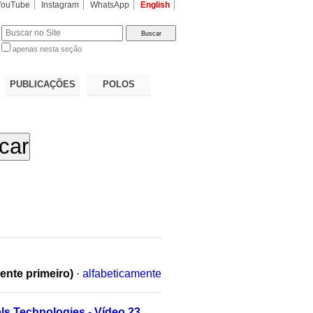
YouTube
Instagram
WhatsApp
English
apenas nesta seção
a…
PUBLICAÇÕES
POLOS
ente primeiro)
·
alfabeticamente
els Technologies - Vídeo 23