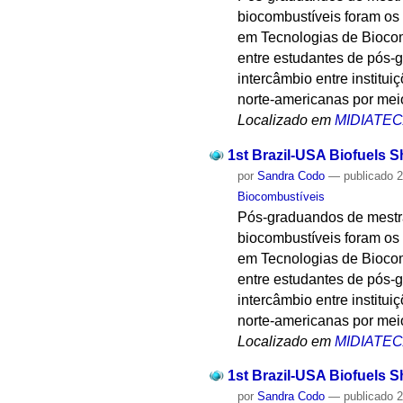
biocombustíveis foram os 
em Tecnologias de Biocom
entre estudantes de pós-gr
intercâmbio entre institui
norte-americanas por mei
Localizado em
MIDIATE
1st Brazil-USA Biofuels S
por
Sandra Codo
—
publicado
2
Biocombustíveis
Pós-graduandos de mestr
biocombustíveis foram os 
em Tecnologias de Biocom
entre estudantes de pós-gr
intercâmbio entre institui
norte-americanas por mei
Localizado em
MIDIATE
1st Brazil-USA Biofuels S
por
Sandra Codo
—
publicado
2