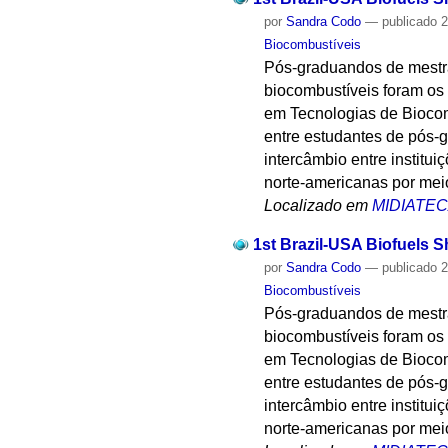
por
Sandra Codo
—
publicado
2
Biocombustíveis
Pós-graduandos de mestr
biocombustíveis foram os 
em Tecnologias de Biocom
entre estudantes de pós-gr
intercâmbio entre institui
norte-americanas por mei
Localizado em
MIDIATE
1st Brazil-USA Biofuels S
por
Sandra Codo
—
publicado
2
Biocombustíveis
Pós-graduandos de mestr
biocombustíveis foram os 
em Tecnologias de Biocom
entre estudantes de pós-gr
intercâmbio entre institui
norte-americanas por mei