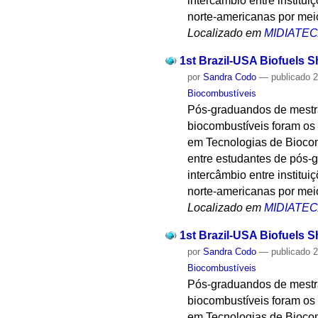
intercâmbio entre institui
norte-americanas por mei
Localizado em
MIDIATE
1st Brazil-USA Biofuels S
por
Sandra Codo
—
publicado
2
Biocombustíveis
Pós-graduandos de mestr
biocombustíveis foram os 
em Tecnologias de Biocom
entre estudantes de pós-gr
intercâmbio entre institui
norte-americanas por mei
Localizado em
MIDIATE
1st Brazil-USA Biofuels S
por
Sandra Codo
—
publicado
2
Biocombustíveis
Pós-graduandos de mestr
biocombustíveis foram os 
em Tecnologias de Biocom