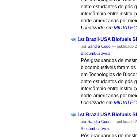
entre estudantes de pós-gr
intercâmbio entre institui
norte-americanas por mei
Localizado em
MIDIATE
1st Brazil-USA Biofuels S
por
Sandra Codo
—
publicado
2
Biocombustíveis
Pós-graduandos de mestr
biocombustíveis foram os 
em Tecnologias de Biocom
entre estudantes de pós-gr
intercâmbio entre institui
norte-americanas por mei
Localizado em
MIDIATE
1st Brazil-USA Biofuels S
por
Sandra Codo
—
publicado
2
Biocombustíveis
Pós-graduandos de mestr