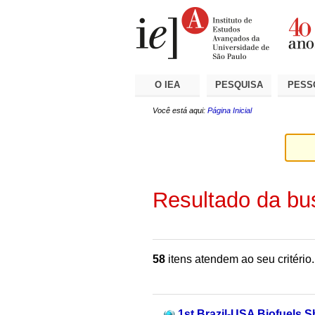
Ir
Ferramentas
Seções
para
Pessoais
o
conteúdo.
|
Ir
para
a
O IEA
PESQUISA
PESS
navegação
Você está aqui:
Página Inicial
Resultado da bu
58
itens atendem ao seu critério.
1st Brazil-USA Biofuels S