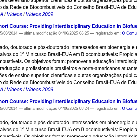
ções de ensino superior, científicas e outras organizações públic
o da Rede de Biocombustíveis do Conselho Brasil-EUA de Edu
CA
/
Vídeos
/
Vídeos 2009
hort Course: Providing Interdisciplinary Education in Biofu
5/03/2014
—
última modificação
04/06/2025 08:25
— registrado em:
O Com
ado, doutorado e pós-doutorado interessados em bioenergia e
alvos do 1º Minicurso Brasil-EUA em Biocombustíveis: Propicia
bustíveis. Os objetivos foram: promover a educação interdisci
aduação e profissionais brasileiros e norte-americanos atuantes
ções de ensino superior, científicas e outras organizações públic
o da Rede de Biocombustíveis do Conselho Brasil-EUA de Edu
CA
/
Vídeos
/
Vídeos 2009
hort Course: Providing Interdisciplinary Education in Biofu
5/03/2014
—
última modificação
04/06/2025 08:24
— registrado em:
O Com
ado, doutorado e pós-doutorado interessados em bioenergia e
alvos do 1º Minicurso Brasil-EUA em Biocombustíveis: Propicia
bustíveis. Os objetivos foram: promover a educação interdisci