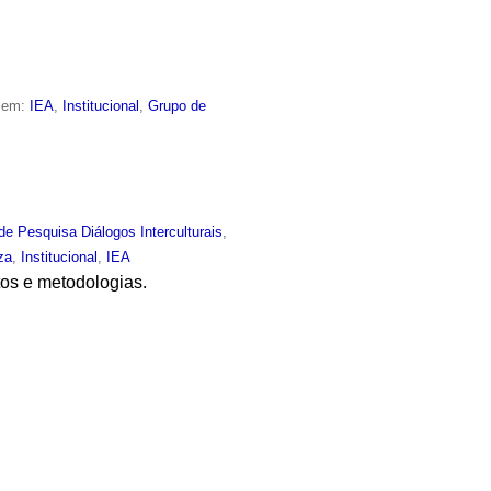
o em:
IEA
,
Institucional
,
Grupo de
de Pesquisa Diálogos Interculturais
,
za
,
Institucional
,
IEA
tos e metodologias.