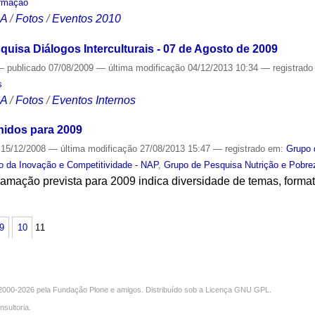
ormação
CA
/
Fotos
/
Eventos 2010
uisa Diálogos Interculturais - 07 de Agosto de 2009
—
publicado
07/08/2009
—
última modificação
04/12/2013 10:34
— registrad
s
CA
/
Fotos
/
Eventos Internos
inidos para 2009
15/12/2008
—
última modificação
27/08/2013 15:47
— registrado em:
Grupo 
o da Inovação e Competitividade - NAP
,
Grupo de Pesquisa Nutrição e Pobre
ramação prevista para 2009 indica diversidade de temas, forma
S
9
10
11
000-2026 pela
Fundação Plone
e amigos. Distribuído sob a
Licença GNU GPL
.
nsultoria
.