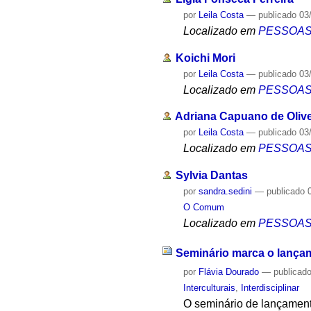
por
Leila Costa
—
publicado
03
Localizado em
PESSOA
Koichi Mori
por
Leila Costa
—
publicado
03
Localizado em
PESSOA
Adriana Capuano de Olive
por
Leila Costa
—
publicado
03
Localizado em
PESSOA
Sylvia Dantas
por
sandra.sedini
—
publicado
0
O Comum
Localizado em
PESSOA
Seminário marca o lançame
por
Flávia Dourado
—
publicad
Interculturais
,
Interdisciplinar
O seminário de lançamento