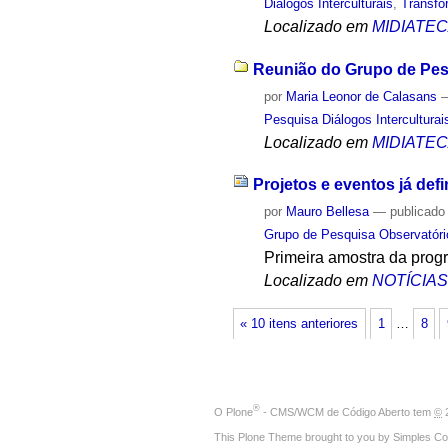
Diálogos Interculturais
,
Transf
Localizado em
MIDIATE
Reunião do Grupo de Pesq
por
Maria Leonor de Calasans
Pesquisa Diálogos Interculturai
Localizado em
MIDIATE
Projetos e eventos já def
por
Mauro Bellesa
—
publicado
Grupo de Pesquisa Observatóri
Primeira amostra da prog
Localizado em
NOTÍCIA
« 10 itens anteriores
1
…
8
®
O
Plone
- CMS/WCM de Código Aberto
tem
©
2
This Plone Theme brought to you by
Simples Co