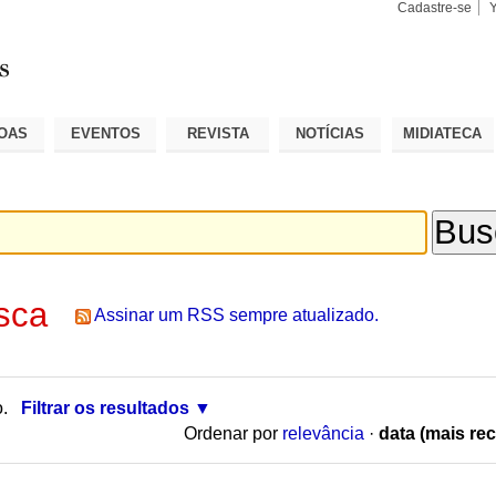
Cadastre-se
Busca
Busca
Avançad
OAS
EVENTOS
REVISTA
NOTÍCIAS
MIDIATECA
sca
Assinar um RSS sempre atualizado.
o.
Filtrar os resultados
Ordenar por
relevância
·
data (mais rec