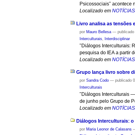
Psicossociais" acontece n
Localizado em
NOTÍCIA
Livro analisa as tensões e
por
Mauro Bellesa
—
publicado
Interculturais
,
Interdisciplinar
"Diálogos Interculturais: 
pesquisa do IEA a partir 
Localizado em
NOTÍCIA
Grupo lança livro sobre di
por
Sandra Codo
—
publicado
0
Interculturais
"Diálogos Interculturais —
de junho pelo Grupo de Pe
Localizado em
NOTÍCIA
Diálogos Interculturais:
por
Maria Leonor de Calasans