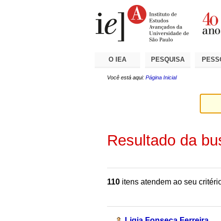
Ir
Ferramentas
Seções
para
Pessoais
o
conteúdo.
|
Ir
para
a
O IEA
PESQUISA
PESS
navegação
Você está aqui:
Página Inicial
Resultado da bu
110
itens atendem ao seu critéri
Ligia Fonseca Ferreira